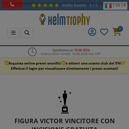
molto buono
5 / 5
| US | €
0
Spedizione su
10.08.2026
Ordina entro lunedì, 10.08.2026 Ore 14*¹
🏆
🏆
🛒
Acquista online premi onorifici
e ottieni uno sconto club del 5%!
Effettua il login per visualizzare direttamente i prezzi scontati!
FIGURA VICTOR VINCITORE CON