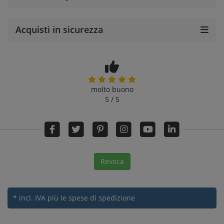
Acquisti in sicurezza
molto buono
5 / 5
Revoca
* incl. IVA
più le spese di spedizione