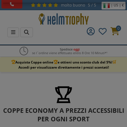
molto buono
5 / 5
| US | €
0
Spedisce
oggi
se l´ordine viene effettuato entro 8 Ore 10 Minuti*¹
🏆
🏆
🛒
Acquista Coppe online
e ottieni uno sconto club del 5%!
Accedi per visualizzare direttamente i prezzi scontati!
COPPE ECONOMY A PREZZI ACCESSIBILI
PER OGNI SPORT