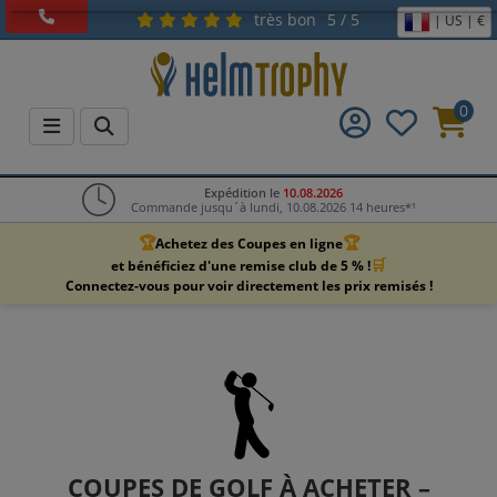
très bon
5 / 5
| US | €
0
Expédition le
10.08.2026
Commande jusqu´à lundi, 10.08.2026 14 heures*¹
🏆
🏆
Achetez des Coupes en ligne
🛒
et bénéficiez d'une remise club de 5 % !
Connectez-vous pour voir directement les prix remisés !
COUPES DE GOLF À ACHETER –