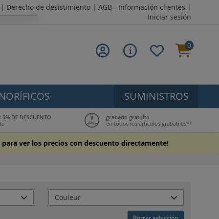
|
Derecho de desistimiento
|
AGB - Información clientes
|
Iniciar sesión
0
NORÍFICOS
SUMINISTROS
ub: 5% DE DESCUENTO
grabado gratuito
to
en todos los artículos grabables*³
ón para ver los precios con descuento directamente!
Couleur
Borrar selección