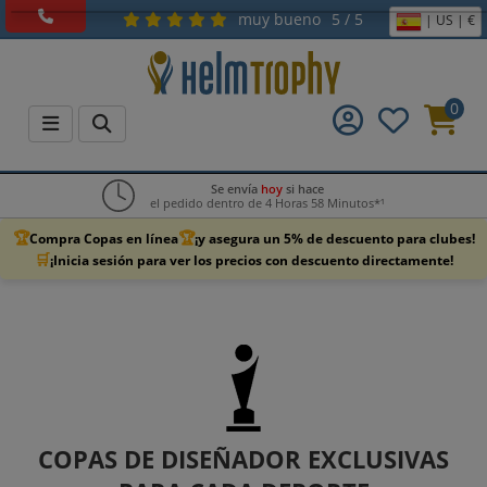
muy bueno
5 / 5
| US | €
0
Se envía
hoy
si hace
el pedido dentro de 4 Horas 58 Minutos*¹
🏆
🏆
Compra Copas en línea
¡y asegura un 5% de descuento para clubes!
🛒
¡Inicia sesión para ver los precios con descuento directamente!
COPAS DE DISEÑADOR EXCLUSIVAS