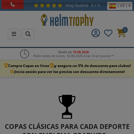
muy bueno
5 / 5
| US | €
0
Envío en
10.08.2026
Pedir antes de lunes, 10.08.2026 A las 14 en punto.*¹
🏆
🏆
Compra Copas en línea
¡y asegura un 5% de descuento para clubes!
🛒
¡Inicia sesión para ver los precios con descuento directamente!
COPAS CLÁSICAS PARA CADA DEPORTE