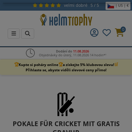
velmi dobré
5 / 5
| US | €
0
Dodání do
11.08.2026
Objednávky do úterý, 11.08.2026 14 hodin*¹
🏆
🏆
🛒
Kupte si poháry online
a získejte 5% klubovou slevu!
Přihlaste se, abyste viděli slevové ceny přímo!
POKALE FÜR CRICKET MIT GRATIS