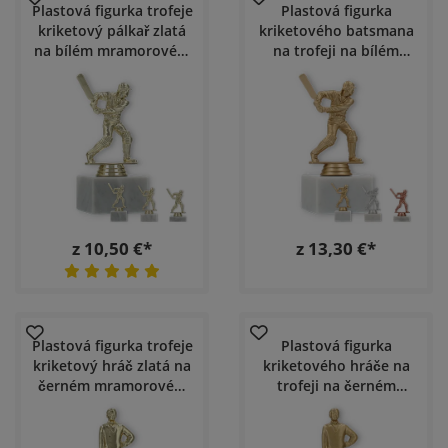
Plastová figurka trofeje
Plastová figurka
kriketový pálkař zlatá
kriketového batsmana
na bílém mramorovém
na trofeji na bílém
podstavci
mramorovém podstavci
z 10,50 €*
z 13,30 €*
Plastová figurka trofeje
Plastová figurka
kriketový hráč zlatá na
kriketového hráče na
černém mramorovém
trofeji na černém
podstavci
mramorovém podstavci