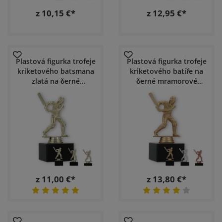
z 10,15 €*
z 12,95 €*
Plastová figurka trofeje
Plastová figurka trofeje
kriketového batsmana
kriketového batiře na
zlatá na černé
černé mramorové
mramorové podstavci
podstavci
z 11,00 €*
z 13,80 €*