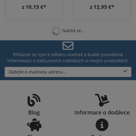
z 10,15 €*
z 12,95 €*
Načítá se...
Přihlaste se nyní k odběru novinek a buďte pravidelně
informováni o exkluzivních nabídkách a nových produktech.
Zadejte e-mailovou adresu...
Blog
Informace o dodávce