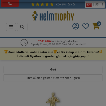
çok iyi
5 / 5
| US | €
0
07.08.2026
tarihinde gönderiliyor
Sipariş Cuma, 07.08.2026 Saat 14 yönünde.*¹
🏆
🏆
🛒
Onur ödüllerini online satın alın
ve %5 kulüp indirimi kazanın!
İndirimli fiyatları doğrudan görmek için giriş yapın!
Geri
Tüm öğeleri göster: Victor Winner Figürü