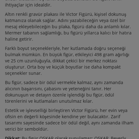
ihtiyaçlar için idealdir.
Altın renkli gravür plakası ile Victor Figürü, kişisel dokunuş
katmanıza olanak sağlar. Adını yazabileceğin veya özel bir
mesaj ekleyebileceğin bu plaka, figürü daha da anlamlı kılar.
Mermer tabanın sağlamlığı, bu figürü yıllarca kalıcı bir hatıra
haline getirir.
Farklı boyut seçenekleriyle, her kutlamada doğru seçeneği
bulmak mümkün. En büyük figür, etkileyici 498 gram ağırlığı
ve 25 cm uzunluğuyla, dikkat çekici bir merkez noktası
oluşturur. Orta boy ve küçük boyutlar ise daha kompakt
seçenekler sunar.
Bu figür, sadece bir ödül vermekle kalmaz, aynı zamanda
alıcının başarısını, çabasını ve yeteneğini tanır. Her
dokunuşun ve detayın özenle işlendiği bu figür, ödül
törenlerini ve kutlamaları unutulmaz kılar.
Estetik ve işlevselliği birleştiren Victor Figürü, her evin veya
ofisin en değerli köşesinde kendine yer bulacaktır. Zarif
tasarımı sayesinde sadece bir ödül değil, aynı zamanda ilham
verici bir semboldür.
Dikkat:
Bu figür OSKAR olarak sunulamaz; OSKAR, Beverly