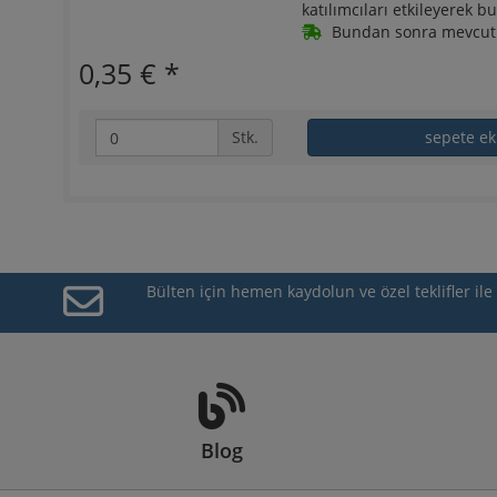
katılımcıları etkileyerek b
Bundan sonra mevcut1 
0,35 €
*
Stk.
sepete ek
Bülten için hemen kaydolun ve özel teklifler il
Blog