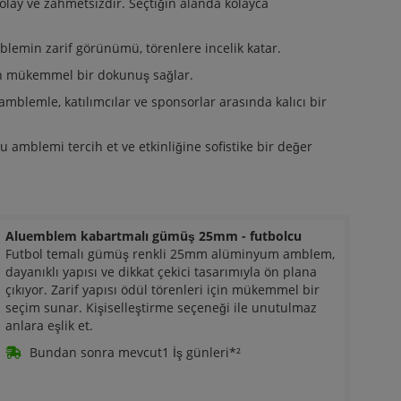
olay ve zahmetsizdir. Seçtiğin alanda kolayca
mblemin zarif görünümü, törenlere incelik katar.
için mükemmel bir dokunuş sağlar.
 amblemle, katılımcılar ve sponsorlar arasında kalıcı bir
amblemi tercih et ve etkinliğine sofistike bir değer
Aluemblem kabartmalı gümüş 25mm - futbolcu
Futbol temalı gümüş renkli 25mm alüminyum amblem,
dayanıklı yapısı ve dikkat çekici tasarımıyla ön plana
çıkıyor. Zarif yapısı ödül törenleri için mükemmel bir
seçim sunar. Kişiselleştirme seçeneği ile unutulmaz
anlara eşlik et.
Bundan sonra mevcut1 İş günleri*²