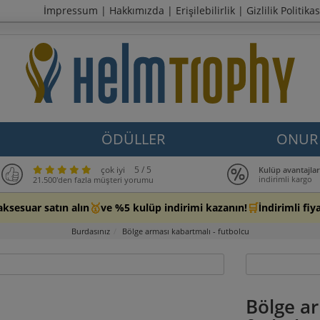
İmpressum
|
Hakkımızda
|
Erişilebilirlik
|
Gizlilik Politikas
ÖDÜLLER
ONUR 
çok iyi
5 / 5
Kulüp avantajlar
indirimli kargo
21.500'den fazla müşteri yorumu
🥇
🛒
aksesuar satın alın
ve %5 kulüp indirimi kazanın!
İndirimli fi
Burdasınız
Bölge arması kabartmalı - futbolcu
Bölge ar