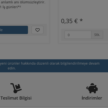
u anlamlı anı ölümsüzleştirir.
İş günleri*²
0,35 €
*
le
Stk.
e yeni ürünler hakkında düzenli olarak bilgilendirilmeye devam
edin.
Teslimat Bilgisi
İndirimler