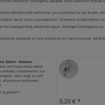
nilemek istiyorsun? Eklediğimiz yapışkan nokta sayesinde montajı k
utbol etkinliklerinde katılımcılar için unutulmaz bir anı bırakır. A
labilir, kendi tarzını yansıtabilirsin. Törenlerin ve etkinliklerin 
n biri özelleştirilmiş ödüllerden geçer. Etkinliğini farklılaştıran bu
ülümseme yaratacak ve sana unutulmaz bir hatıra sunacak. Şimdi bu 
tın 25mm - futbolcu
i, zarif tasarımıyla dikkat
 amblem, futbolseverler için
eğidir. Altın rengi ve hafif
ken, alüminyum malzemesi
r.
İş günleri*²
0,20 €
*