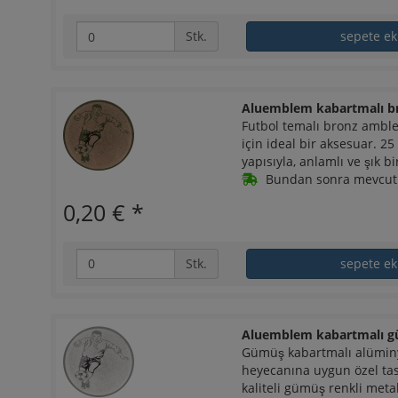
Stk.
sepete ek
Aluemblem kabartmalı b
Futbol temalı bronz amble
için ideal bir aksesuar. 
yapısıyla, anlamlı ve şık b
Bundan sonra mevcut1 
0,20 €
*
Stk.
sepete ek
Aluemblem kabartmalı g
Gümüş kabartmalı alümin
heyecanına uygun özel tas
kaliteli gümüş renkli meta