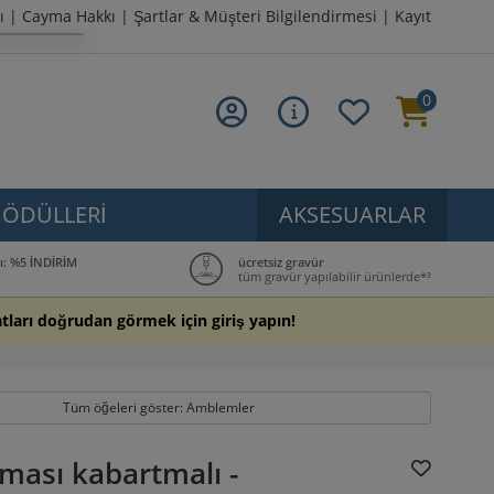
ı
|
Cayma Hakkı
|
Şartlar & Müşteri Bilgilendirmesi
|
Kayıt
0
ÖDÜLLERI
AKSESUARLAR
ı: %5 İNDİRİM
ücretsiz gravür
tüm gravür yapılabilir ürünlerde*³
yatları doğrudan görmek için giriş yapın!
Tüm öğeleri göster: Amblemler
ması kabartmalı -