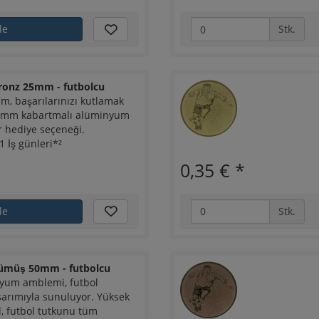
le
Stk.
ronz 25mm - futbolcu
m, başarılarınızı kutlamak
25 mm kabartmalı alüminyum
ir hediye seçeneği.
İş günleri*²
0,35 €
*
le
Stk.
ümüş 50mm - futbolcu
yum amblemi, futbol
arımıyla sunuluyor. Yüksek
l, futbol tutkunu tüm