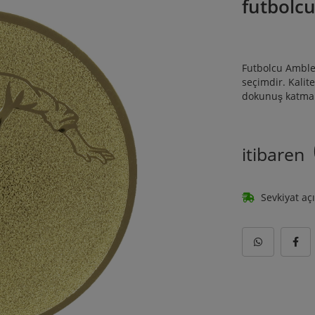
futbolc
Futbolcu Amblem
seçimdir. Kalit
dokunuş katmak 
itibaren
Sevkiyat aç