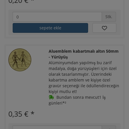
0,20 €
*
Stk.
sepete ekle
Aluemblem kabartmalı altın 50mm
- Yürüyüş
Alüminyumdan yapılmış bu zarif
madalya, doğa yürüyüşleri için özel
olarak tasarlanmıştır. Üzerindeki
kabartma amblem ve kişiye özel
gravür seçeneği ile ödüllendireceğin
kişiyi mutlu et!
Bundan sonra mevcut1 İş
günleri*²
0,35 €
*