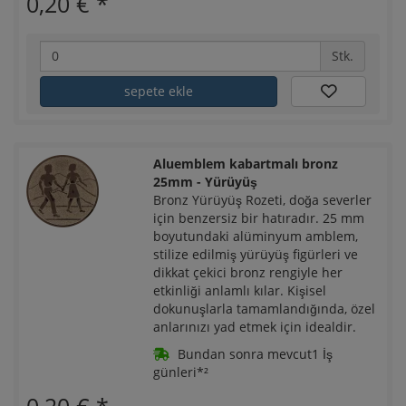
0,20 €
*
Stk.
sepete ekle
Aluemblem kabartmalı bronz
25mm - Yürüyüş
Bronz Yürüyüş Rozeti, doğa severler
için benzersiz bir hatıradır. 25 mm
boyutundaki alüminyum amblem,
stilize edilmiş yürüyüş figürleri ve
dikkat çekici bronz rengiyle her
etkinliği anlamlı kılar. Kişisel
dokunuşlarla tamamlandığında, özel
anlarınızı yad etmek için idealdir.
Bundan sonra mevcut1 İş
günleri*²