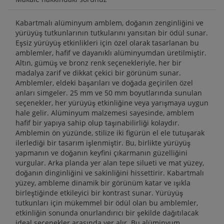
Kabartmalı alüminyum amblem, doğanın zenginliğini ve
yürüyüş tutkunlarının tutkularını yansıtan bir ödül sunar.
Eşsiz yürüyüş etkinlikleri için özel olarak tasarlanan bu
amblemler, hafif ve dayanıklı alüminyumdan üretilmiştir.
Altın, gümüş ve bronz renk seçenekleriyle, her bir
madalya zarif ve dikkat çekici bir görünüm sunar.
Amblemler, eldeki başarıları ve doğada geçirilen özel
anları simgeler. 25 mm ve 50 mm boyutlarında sunulan
seçenekler, her yürüyüş etkinliğine veya yarışmaya uygun
hale gelir. Alüminyum malzemesi sayesinde, amblem
hafif bir yapıya sahip olup taşınabilirliği kolaydır.
Amblemin ön yüzünde, stilize iki figürün el ele tutuşarak
ilerlediği bir tasarım işlenmiştir. Bu, birlikte yürüyüş
yapmanın ve doğanın keyfini çıkarmanın güzelliğini
vurgular. Arka planda yer alan tepe silueti ve mat yüzey,
doğanın dinginliğini ve sakinliğini hissettirir. Kabartmalı
yüzey, ambleme dinamik bir görünüm katar ve ışıkla
birleştiğinde etkileyici bir kontrast sunar. Yürüyüş
tutkunları için mükemmel bir ödül olan bu amblemler,
etkinliğin sonunda onurlandırıcı bir şekilde dağıtılacak
ideal seçenekler arasında yer alır. Bu alüminyum