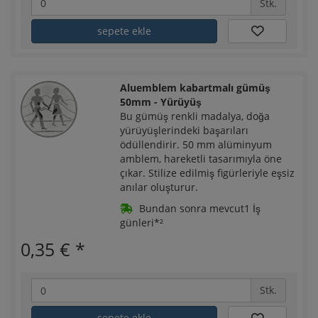
Stk.
sepete ekle
Aluemblem kabartmalı gümüş
50mm - Yürüyüş
Bu gümüş renkli madalya, doğa
yürüyüşlerindeki başarıları
ödüllendirir. 50 mm alüminyum
amblem, hareketli tasarımıyla öne
çıkar. Stilize edilmiş figürleriyle eşsiz
anılar oluşturur.
Bundan sonra mevcut1 İş
günleri*²
0,35 €
*
Stk.
sepete ekle