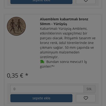
Aluemblem kabartmalı bronz
50mm - Yürüyüş
Kabartmalı Yürüyüş Amblemi,
etkinliklerinin vazgeçilmez bir
parçası olacak. İhtişamlı tasarım ve
bronz renk, ödül törenlerinde öne
çıkmanı sağlar. 50 mm çapında ve
alüminyum malzemeden
üretilmiştir.
Bundan sonra mevcut1 İş
günleri*²
0,35 €
*
Stk.
sepete ekle