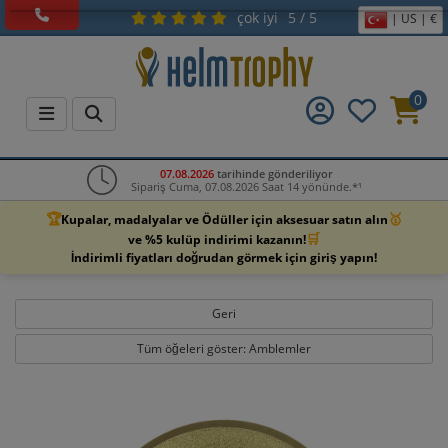
çok iyi
5 / 5
| US | €
0
07.08.2026
tarihinde gönderiliyor
Sipariş Cuma, 07.08.2026 Saat 14 yönünde.*¹
🏆
🥇
Kupalar, madalyalar ve Ödüller için aksesuar satın alın
🛒
ve %5 kulüp indirimi kazanın!
İndirimli fiyatları doğrudan görmek için giriş yapın!
Geri
Tüm öğeleri göster: Amblemler