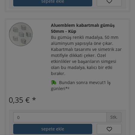
sepete ekle
Aluemblem kabartmalı gümüş
50mm - Küp
Bu gümüş renkli madalya, 50 mm
alüminyum yapısıyla öne çıkar.
Kabartmalı tasarımı ve simetrik zar
motifiyle dikkati çeker. Özel
etkinlikler ve başarıların simgesi
olan bu madalya, kalıcı bir etki
bırakır.
Bundan sonra mevcut1 İş
günleri*²
0,35 €
*
Stk.
sepete ekle