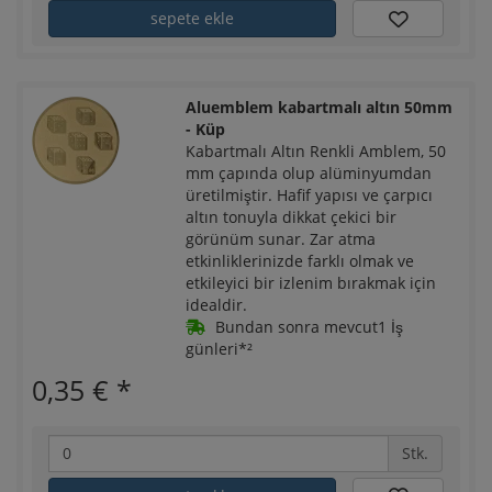
sepete ekle
Aluemblem kabartmalı altın 50mm
- Küp
Kabartmalı Altın Renkli Amblem, 50
mm çapında olup alüminyumdan
üretilmiştir. Hafif yapısı ve çarpıcı
altın tonuyla dikkat çekici bir
görünüm sunar. Zar atma
etkinliklerinizde farklı olmak ve
etkileyici bir izlenim bırakmak için
idealdir.
Bundan sonra mevcut1 İş
günleri*²
0,35 €
*
Stk.