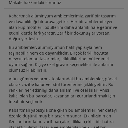
Makale hakkındaki sorunuz
Kabartmalı alüminyum amblemlerimiz, zarif bir tasarım
ve dayanıklılığı bir araya getirir. Her bir amblemde yer
alan küp motifleri, ödüllerini daha anlamlı hale getirir ve
etkinliklerde fark yaratır. Zarif bir dokunuş arıyorsan,
doğru yerdesin.
Bu amblemler, alüminyumun hafif yapısıyla hem
taşınabilir hem de dayanıklıdır. Birçok farklı boyutta
mevcut olan bu tasarımlar, etkinliklerine mükemmel
uyum sağlar. Kişiye özel gravür seçenekleri ile anlarını
ölümsüz kılabilirsin.
Altın, gümüş ve bronz tonlarındaki bu amblemler, görsel
olarak cazibe katar ve ödül törenlerine şıklık getirir. Bu
renkler, her etkinliği daha anlamlı ve özel kılar. Anısı
kalıcı olan bu parçalar, kazananları gururlandırmak için
ideal bir seçimdir.
Kabartmalı yapısıyla öne çıkan bu amblemler, her detayı
özenle düşünülmüş bir tasarım sunar. Etkinliğinin en
özel anlarında bu zarif parçalar, dikkat çekici bir hatıra
olacaktır. Şimdi tasarla ve amblemlerine kişisel bir