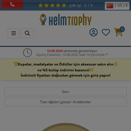
çok iyi
5 / 5
| US | €
0
10.08.2026
tarihinde gönderiliyor
Sipariş Pazartesi, 10.08.2026 Saat 14 yönünde.*¹
🏆
🥇
Kupalar, madalyalar ve Ödüller için aksesuar satın alın
🛒
ve %5 kulüp indirimi kazanın!
İndirimli fiyatları doğrudan görmek için giriş yapın!
Geri
Tüm öğeleri göster: Amblemler