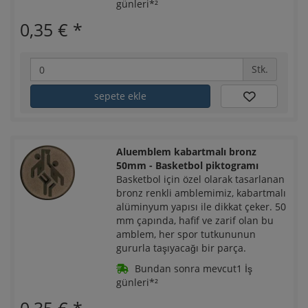
günleri*²
0,35 €
*
Stk.
sepete ekle
Aluemblem kabartmalı bronz
50mm - Basketbol piktogramı
Basketbol için özel olarak tasarlanan
bronz renkli amblemimiz, kabartmalı
alüminyum yapısı ile dikkat çeker. 50
mm çapında, hafif ve zarif olan bu
amblem, her spor tutkununun
gururla taşıyacağı bir parça.
Bundan sonra mevcut1 İş
günleri*²
0,35 €
*