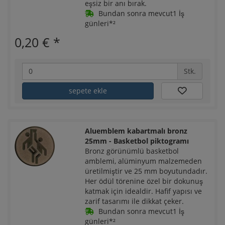
eşsiz bir anı bırak.
Bundan sonra mevcut1 İş
günleri*²
0,20 €
*
Stk.
sepete ekle
Aluemblem kabartmalı bronz
25mm - Basketbol piktogramı
Bronz görünümlü basketbol
amblemi, alüminyum malzemeden
üretilmiştir ve 25 mm boyutundadır.
Her ödül törenine özel bir dokunuş
katmak için idealdir. Hafif yapısı ve
zarif tasarımı ile dikkat çeker.
Bundan sonra mevcut1 İş
günleri*²