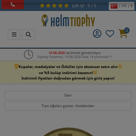
çok iyi
5 / 5
| US | €
0
10.08.2026
tarihinde gönderiliyor
Sipariş Pazartesi, 10.08.2026 Saat 14 yönünde.*¹
🏆
🥇
Kupalar, madalyalar ve Ödüller için aksesuar satın alın
🛒
ve %5 kulüp indirimi kazanın!
İndirimli fiyatları doğrudan görmek için giriş yapın!
Geri
Tüm öğeleri göster: Amblemler