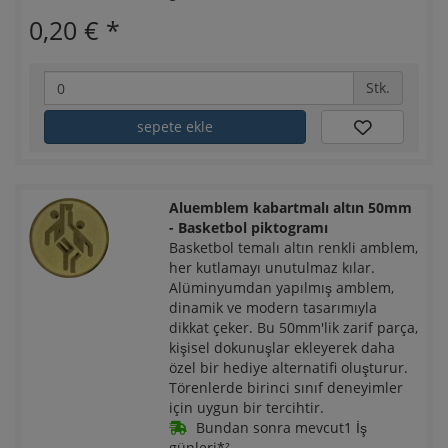
0,20 €
*
Stk.
sepete ekle
Aluemblem kabartmalı altın 50mm
- Basketbol piktogramı
Basketbol temalı altın renkli amblem,
her kutlamayı unutulmaz kılar.
Alüminyumdan yapılmış amblem,
dinamik ve modern tasarımıyla
dikkat çeker. Bu 50mm'lik zarif parça,
kişisel dokunuşlar ekleyerek daha
özel bir hediye alternatifi oluşturur.
Törenlerde birinci sınıf deneyimler
için uygun bir tercihtir.
Bundan sonra mevcut1 İş
günleri*²