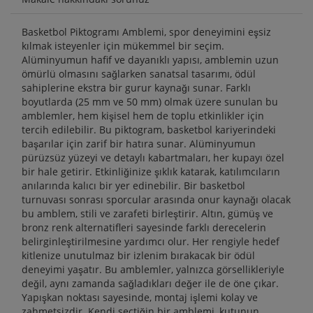
Basketbol Piktogramı Amblemi, spor deneyimini eşsiz
kılmak isteyenler için mükemmel bir seçim.
Alüminyumun hafif ve dayanıklı yapısı, amblemin uzun
ömürlü olmasını sağlarken sanatsal tasarımı, ödül
sahiplerine ekstra bir gurur kaynağı sunar. Farklı
boyutlarda (25 mm ve 50 mm) olmak üzere sunulan bu
amblemler, hem kişisel hem de toplu etkinlikler için
tercih edilebilir. Bu piktogram, basketbol kariyerindeki
başarılar için zarif bir hatıra sunar. Alüminyumun
pürüzsüz yüzeyi ve detaylı kabartmaları, her kupayı özel
bir hale getirir. Etkinliğinize şıklık katarak, katılımcıların
anılarında kalıcı bir yer edinebilir. Bir basketbol
turnuvası sonrası sporcular arasında onur kaynağı olacak
bu amblem, stili ve zarafeti birleştirir. Altın, gümüş ve
bronz renk alternatifleri sayesinde farklı derecelerin
belirginleştirilmesine yardımcı olur. Her rengiyle hedef
kitlenize unutulmaz bir izlenim bırakacak bir ödül
deneyimi yaşatır. Bu amblemler, yalnızca görsellikleriyle
değil, aynı zamanda sağladıkları değer ile de öne çıkar.
Yapışkan noktası sayesinde, montaj işlemi kolay ve
zahmetsizdir. Kendi seçtiğin bir amblemi, kutunun