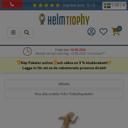
mycket bra
5 / 5
| US | €
0
Frakt den
10.08.2026
Beställ senast måndag, 10.08.2026 14 klockan*¹
🏆
🏆
🛒
Köp Pokaler online
och säkra en 5 % klubbrabatt!
Logga in för att se de rabatterade priserna direkt!
tillbaka
Visa alla artiklar från: Fotbollspokaler