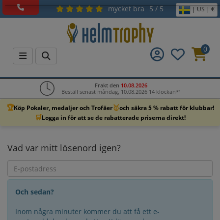
mycket bra
5 / 5
| US | €
0
Frakt den
10.08.2026
Beställ senast måndag, 10.08.2026 14 klockan*¹
🏆
🥇
Köp Pokaler, medaljer och Trofäer
och säkra 5 % rabatt för klubbar!
🛒
Logga in för att se de rabatterade priserna direkt!
Vad var mitt lösenord igen?
Och sedan?
Inom några minuter kommer du att få ett e-