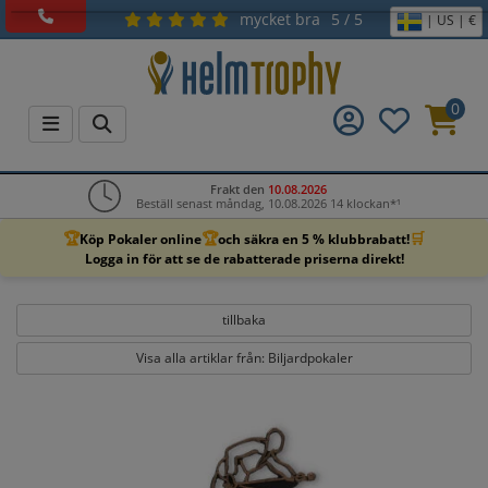
mycket bra
5 / 5
| US | €
0
Frakt den
10.08.2026
Beställ senast måndag, 10.08.2026 14 klockan*¹
🏆
🏆
🛒
Köp Pokaler online
och säkra en 5 % klubbrabatt!
Logga in för att se de rabatterade priserna direkt!
tillbaka
Visa alla artiklar från: Biljardpokaler