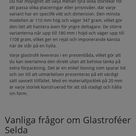
Du har möjlighet att välja mellan fyra olika storlekar för
att passa olika placeringar eller prisnivåer, där varje
variant har en specifik vikt och dimension. Den minsta
modellen är 110 mm hög och väger 347 gram, vilket gör
den lätt att hantera även för yngre deltagare. De större
varianterna når upp till 180 mm i höjd och väger upp till
1108 gram, vilket ger en rejäl och imponerande känsla
när de står på en hylla.
Varje glastrofé levereras i en presentlåda, vilket gör att
du kan överlämna den direkt utan att behöva tänka på
extra förpackning. Det är en enkel lösning som sparar tid
och ser till att utmärkelsen presenteras på ett värdigt
sätt oavsett tillfället. Med en materialtjocklek på 20 mm
är varje storlek konstruerad för att stå stadigt och hålla
sin form.
Vanliga frågor om Glastroféer
Selda