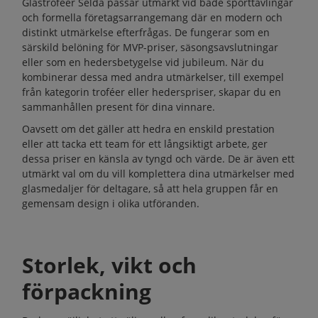
Glastroféer Selda passar utmärkt vid både sporttävlingar
och formella företagsarrangemang där en modern och
distinkt utmärkelse efterfrågas. De fungerar som en
särskild belöning för MVP-priser, säsongsavslutningar
eller som en hedersbetygelse vid jubileum. När du
kombinerar dessa med andra utmärkelser, till exempel
från kategorin
troféer
eller
hederspriser
, skapar du en
sammanhållen present för dina vinnare.
Oavsett om det gäller att hedra en enskild prestation
eller att tacka ett team för ett långsiktigt arbete, ger
dessa priser en känsla av tyngd och värde. De är även ett
utmärkt val om du vill komplettera dina utmärkelser med
glasmedaljer
för deltagare, så att hela gruppen får en
gemensam design i olika utföranden.
Storlek, vikt och
förpackning