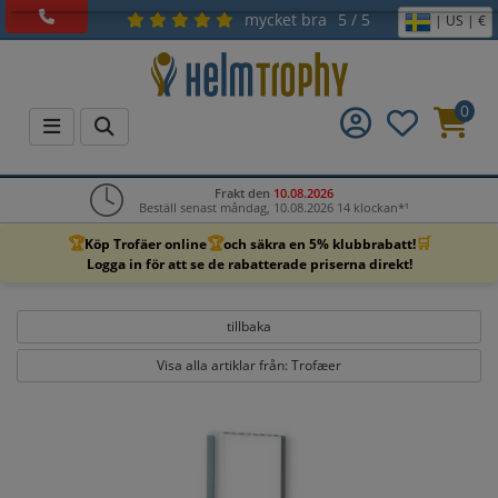
mycket bra
5 / 5
| US | €
0
Frakt den
10.08.2026
Beställ senast måndag, 10.08.2026 14 klockan*¹
🏆
🏆
🛒
Köp Trofäer online
och säkra en 5% klubbrabatt!
Logga in för att se de rabatterade priserna direkt!
tillbaka
Visa alla artiklar från: Trofæer