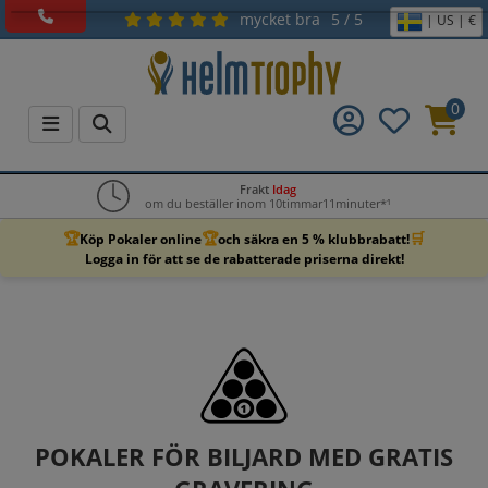
mycket bra
5 / 5
| US | €
0
Frakt
Idag
om du beställer inom 10timmar11minuter*¹
🏆
🏆
🛒
Köp Pokaler online
och säkra en 5 % klubbrabatt!
Logga in för att se de rabatterade priserna direkt!
POKALER FÖR BILJARD MED GRATIS