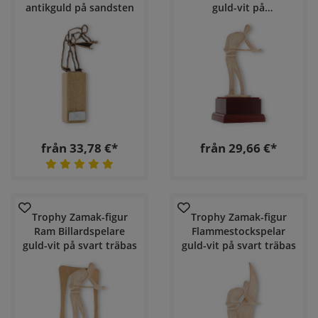
antikguld på sandsten
guld-vit på
mahognyfärgad träbas
från 33,78 €*
från 29,66 €*
Trophy Zamak-figur
Trophy Zamak-figur
Ram Billardspelare
Flammestockspelar
guld-vit på svart träbas
guld-vit på svart träbas