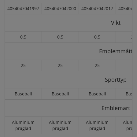
4054047041997
4054047042000
4054047042017
4054047
Vikt
0.5
0.5
0.5
2.
Emblemmått
25
25
25
50
Sporttyp
Baseball
Baseball
Baseball
Baseb
Emblemart
Aluminium
Aluminium
Aluminium
Alumi
präglad
präglad
präglad
präg