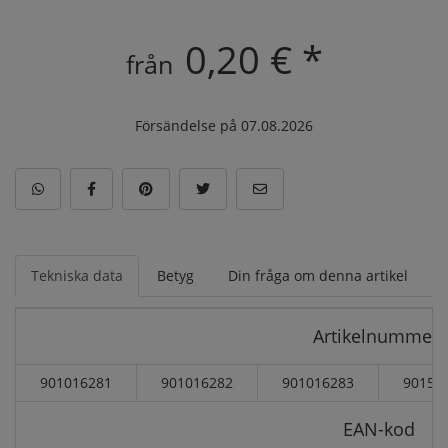
0,20 € *
från
Försändelse på 07.08.2026
Tekniska data
Betyg
Din fråga om denna artikel
Artikelnummer:
901016281
901016282
901016283
90151
EAN-kod