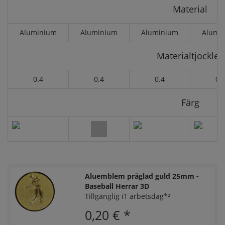
Material
Aluminium
Aluminium
Aluminium
Alumi
Materialtjocklek
0.4
0.4
0.4
0.
Färg
Aluemblem präglad guld 25mm -
Baseball Herrar 3D
Tillgänglig i1 arbetsdag*²
0,20 €
*