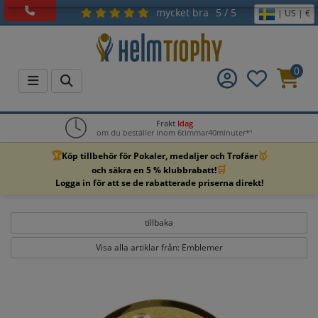
mycket bra
5 / 5
| US | €
0
Frakt
Idag
om du beställer inom 6timmar40minuter*¹
🏆
🥇
Köp tillbehör för Pokaler, medaljer och Trofäer
🛒
och säkra en 5 % klubbrabatt!
Logga in för att se de rabatterade priserna direkt!
tillbaka
Visa alla artiklar från: Emblemer