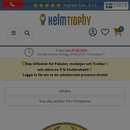
mycket bra
5 / 5
| US | €
0
Frakt den
07.08.2026
Beställ senast fredag, 07.08.2026 14 klockan*¹
🏆
🥇
Köp tillbehör för Pokaler, medaljer och Trofäer
🛒
och säkra en 5 % klubbrabatt!
Logga in för att se de rabatterade priserna direkt!
tillbaka
Visa alla artiklar från: Emblemer