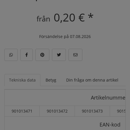
0,20 € *
från
Försändelse på 07.08.2026
Tekniska data
Betyg
Din fråga om denna artikel
Artikelnummer:
901013471
901013472
901013473
90151
EAN-kod