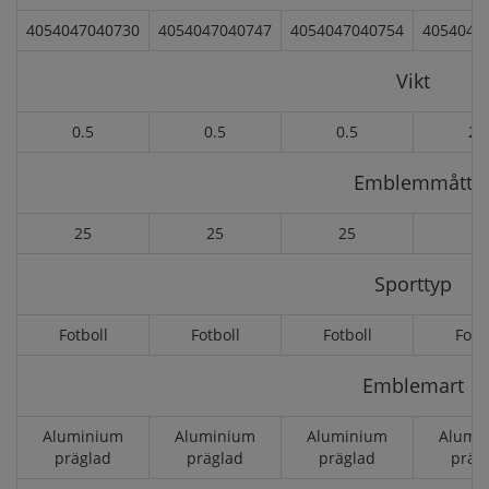
4054047040730
4054047040747
4054047040754
4054047
Vikt
0.5
0.5
0.5
2.
Emblemmått
25
25
25
50
Sporttyp
Fotboll
Fotboll
Fotboll
Fotb
Emblemart
Aluminium
Aluminium
Aluminium
Alumi
präglad
präglad
präglad
präg