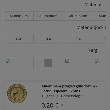
Material
Aluminium
Aluminium
Aluminium
Alumi
Materialtjocklek
0.4
0.4
0.4
0.
Färg
Aluemblem präglad guld 25mm -
Fotbollsspelare i krans
Tillgänglig i1 arbetsdag*²
0,20 €
*