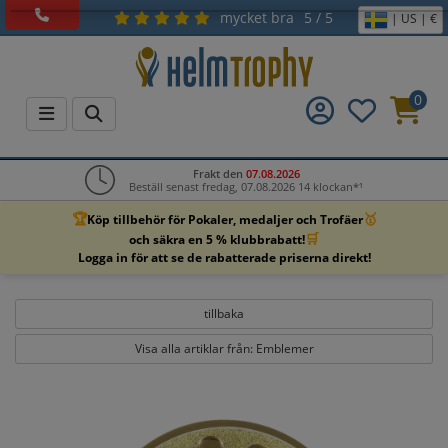
mycket bra
5 / 5
| US | €
0
Frakt den
07.08.2026
Beställ senast fredag, 07.08.2026 14 klockan*¹
🏆
🥇
Köp tillbehör för Pokaler, medaljer och Trofäer
🛒
och säkra en 5 % klubbrabatt!
Logga in för att se de rabatterade priserna direkt!
tillbaka
Visa alla artiklar från: Emblemer