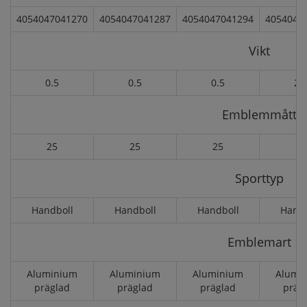
4054047041270
4054047041287
4054047041294
4054047
Vikt
0.5
0.5
0.5
2.
Emblemmått
25
25
25
50
Sporttyp
Handboll
Handboll
Handboll
Handb
Emblemart
Aluminium
Aluminium
Aluminium
Alumi
präglad
präglad
präglad
präg