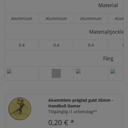
Material
Aluminium
Aluminium
Aluminium
Alumi
Materialtjocklek
0.4
0.4
0.4
0.
Färg
Aluemblem präglad guld 25mm -
Handboll Damer
Tillgänglig i1 arbetsdag*²
0,20 €
*