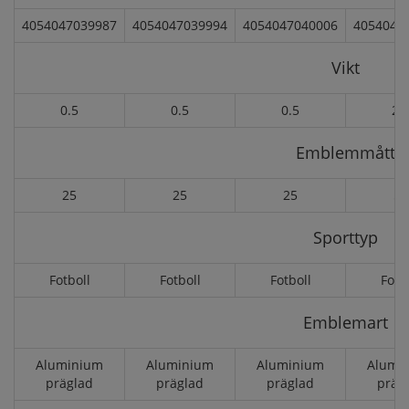
4054047039987
4054047039994
4054047040006
4054047
Vikt
0.5
0.5
0.5
2.
Emblemmått
25
25
25
50
Sporttyp
Fotboll
Fotboll
Fotboll
Fotb
Emblemart
Aluminium
Aluminium
Aluminium
Alumi
präglad
präglad
präglad
präg