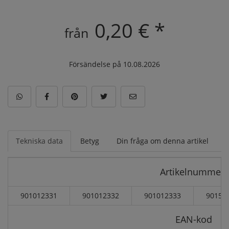
0,20 € *
från
Försändelse på 10.08.2026
Tekniska data
Betyg
Din fråga om denna artikel
Artikelnummer:
901012331
901012332
901012333
90151
EAN-kod