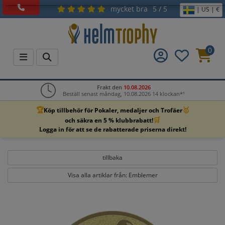
mycket bra
5 / 5
| US | €
0
Frakt den
10.08.2026
Beställ senast måndag, 10.08.2026 14 klockan*¹
🏆
🥇
Köp tillbehör för Pokaler, medaljer och Trofäer
🛒
och säkra en 5 % klubbrabatt!
Logga in för att se de rabatterade priserna direkt!
tillbaka
Visa alla artiklar från: Emblemer