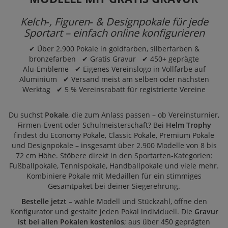
Kelch‑, Figuren‑ & Designpokale für jede
Sportart – einfach online konfigurieren
✔ Über 2.900 Pokale in goldfarben, silberfarben &
bronzefarben ✔ Gratis Gravur ✔ 450+ geprägte
Alu‑Embleme ✔ Eigenes Vereinslogo in Vollfarbe auf
Aluminium ✔ Versand meist am selben oder nächsten
Werktag ✔ 5 % Vereinsrabatt für registrierte Vereine
Du suchst
Pokale
, die zum Anlass passen – ob Vereinsturnier,
Firmen‑Event oder Schulmeisterschaft? Bei
Helm Trophy
findest du
Economy Pokale
,
Classic Pokale
,
Premium Pokale
und
Designpokale
– insgesamt über 2.900 Modelle von 8 bis
72 cm Höhe. Stöbere direkt in den Sportarten‑Kategorien:
Fußballpokale
,
Tennispokale
,
Handballpokale
und viele mehr.
Kombiniere Pokale mit
Medaillen
für ein stimmiges
Gesamtpaket bei deiner Siegerehrung.
Bestelle jetzt
– wähle Modell und Stückzahl, öffne den
Konfigurator und gestalte jeden Pokal individuell. Die
Gravur
ist bei allen Pokalen kostenlos
; aus über 450 geprägten