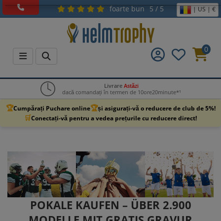
foarte bun
5 / 5
| US | €
0
Livrare
Astăzi
dacă comandați în termen de 10ore20minute*¹
🏆
🏆
Cumpărați Puchare online
și asigurați-vă o reducere de club de 5%!
🛒
Conectați-vă pentru a vedea prețurile cu reducere direct!
POKALE KAUFEN – ÜBER 2.900
MODELLE MIT GRATIS GRAVUR