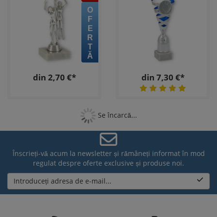
OFERTĂ
din 2,70 €*
din 7,30 €*
Se încarcă...
Înscrieți-vă acum la newsletter și rămâneți informat în mod
regulat despre oferte exclusive și produse noi.
Introduceți adresa de e-mail...