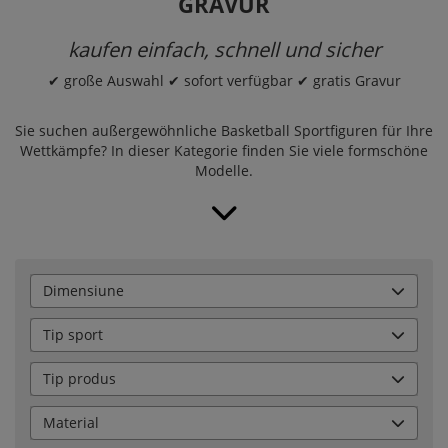
GRAVUR
kaufen einfach, schnell und sicher
✔ große Auswahl ✔ sofort verfügbar ✔ gratis Gravur
Sie suchen außergewöhnliche Basketball Sportfiguren für Ihre
Wettkämpfe? In dieser Kategorie finden Sie viele formschöne
Modelle.
Dimensiune
Tip sport
Tip produs
Material