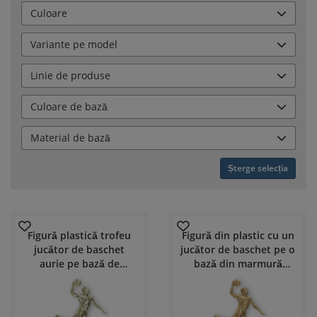
Culoare
Variante pe model
Linie de produse
Culoare de bază
Material de bază
Șterge selecția
Figură plastică trofeu
Figură din plastic cu un
jucător de baschet
jucător de baschet pe o
aurie pe bază de
bază din marmură
marmură neagră
neagră