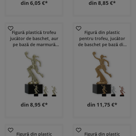
din 6,05 €*
din 8,85 €*
Figură plastică trofeu
Figură din plastic
jucător de baschet, aur
pentru trofeu, jucător
pe bază de marmură
de baschet pe bază din
neagră
marmură neagră
din 8,95 €*
din 11,75 €*
Figură din plastic
Figură din plastic