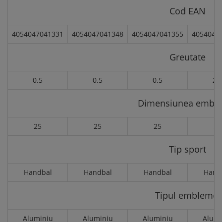
Cod EAN
4054047041331
4054047041348
4054047041355
4054047
Greutate
0.5
0.5
0.5
2.
Dimensiunea embl
25
25
25
50
Tip sport
Handbal
Handbal
Handbal
Hand
Tipul emblemei
Aluminiu
Aluminiu
Aluminiu
Alumi