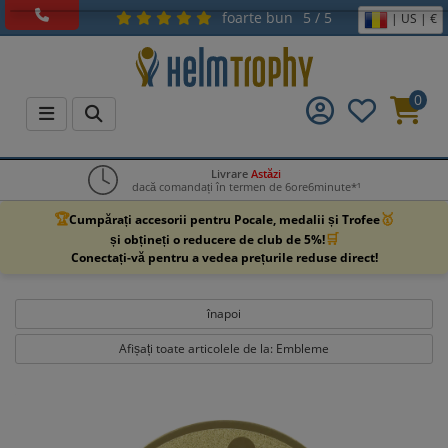
foarte bun
5 / 5
| US | €
0
Livrare
Astăzi
dacă comandați în termen de 6ore6minute*¹
🏆
🥇
Cumpărați accesorii pentru Pocale, medalii și Trofee
🛒
și obțineți o reducere de club de 5%!
Conectați-vă pentru a vedea prețurile reduse direct!
înapoi
Afișați toate articolele de la: Embleme