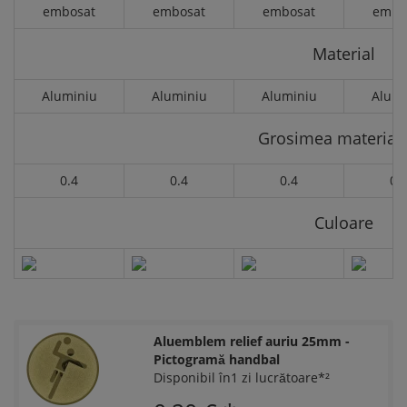
embosat
embosat
embosat
embo
Material
Aluminiu
Aluminiu
Aluminiu
Alumi
Grosimea materialu
0.4
0.4
0.4
0.
Culoare
Aluemblem relief auriu 25mm -
Pictogramă handbal
Disponibil în1 zi lucrătoare*²