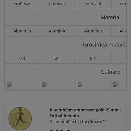
embosat
embosat
embosat
embo
Material
Aluminiu
Aluminiu
Aluminiu
Alumi
Grosimea materialu
0.4
0.4
0.4
0.
Culoare
Aluemblem embossed gold 25mm -
Fotbal feminin
Disponibil în1 zi lucrătoare*²