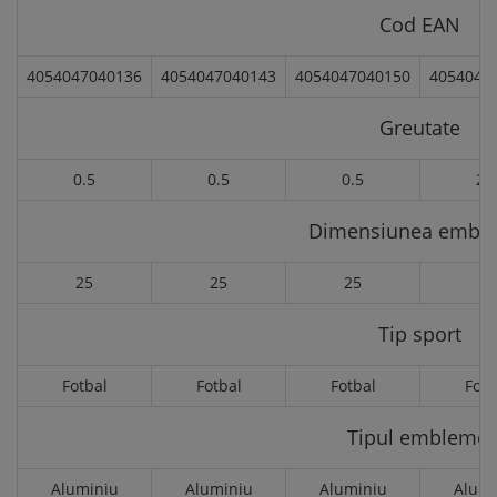
Cod EAN
4054047040136
4054047040143
4054047040150
4054047
Greutate
0.5
0.5
0.5
2.
Dimensiunea embl
25
25
25
50
Tip sport
Fotbal
Fotbal
Fotbal
Fotb
Tipul emblemei
Aluminiu
Aluminiu
Aluminiu
Alumi