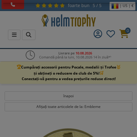
foarte bun
5 / 5
| US | €
0
Livrare pe
10.08.2026
Comandă până la luni, 10.08.2026 14 în ziuă*¹
🏆
🥇
Cumpărați accesorii pentru Pocale, medalii și Trofee
🛒
și obțineți o reducere de club de 5%!
Conectați-vă pentru a vedea prețurile reduse direct!
înapoi
Afișați toate articolele de la: Embleme