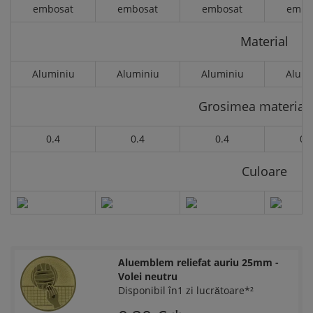
embosat
embosat
embosat
embo
Material
Aluminiu
Aluminiu
Aluminiu
Alumi
Grosimea materialu
0.4
0.4
0.4
0.
Culoare
Aluemblem reliefat auriu 25mm -
Volei neutru
Disponibil în1 zi lucrătoare*²