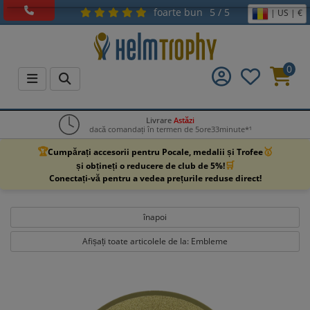
foarte bun
5 / 5
| US | €
0
Livrare
Astăzi
dacă comandați în termen de 5ore33minute*¹
🏆
🥇
Cumpărați accesorii pentru Pocale, medalii și Trofee
🛒
și obțineți o reducere de club de 5%!
Conectați-vă pentru a vedea prețurile reduse direct!
înapoi
Afișați toate articolele de la: Embleme