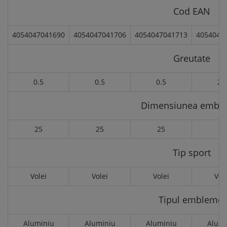
Cod EAN
4054047041690
4054047041706
4054047041713
4054047
Greutate
0.5
0.5
0.5
2.
Dimensiunea embl
25
25
25
50
Tip sport
Volei
Volei
Volei
Vol
Tipul emblemei
Aluminiu
Aluminiu
Aluminiu
Alumi