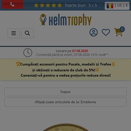
foarte bun
5 / 5
| US | €
0
Livrare pe
07.08.2026
Comandă până la vineri, 07.08.2026 14 în ziuă*¹
🏆
🥇
Cumpărați accesorii pentru Pocale, medalii și Trofee
🛒
și obțineți o reducere de club de 5%!
Conectați-vă pentru a vedea prețurile reduse direct!
înapoi
Afișați toate articolele de la: Embleme