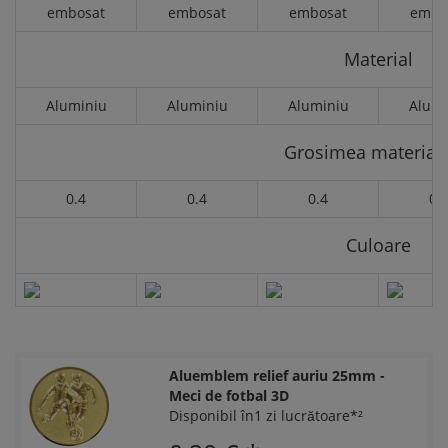
embosat
embosat
embosat
embo
Material
Aluminiu
Aluminiu
Aluminiu
Alumi
Grosimea materialu
0.4
0.4
0.4
0.
Culoare
Aluemblem relief auriu 25mm -
Meci de fotbal 3D
Disponibil în1 zi lucrătoare*²