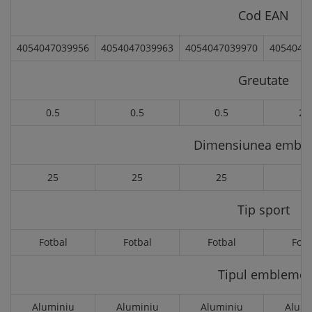
Cod EAN
4054047039956
4054047039963
4054047039970
4054047
Greutate
0.5
0.5
0.5
2.
Dimensiunea embl
25
25
25
50
Tip sport
Fotbal
Fotbal
Fotbal
Fotb
Tipul emblemei
Aluminiu
Aluminiu
Aluminiu
Alumi