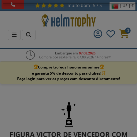
muito bom
5 / 5
| US | €
0
Embarque em
07.08.2026
Compra por sexta-feira, 07.08.2026 14 horas*¹
🏆
🏆
Compre troféus honorários online
🛒
e garanta 5% de desconto para clubes!
Faça login para ver os preços com desconto diretamente!
FIGURA VICTOR DE VENCEDOR COM