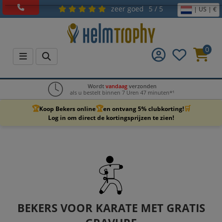
zeer goed
5 / 5
| US | €
0
Wordt
vandaag
verzonden
als u bestelt binnen 7 Uren 47 minuten*¹
🏆
🏆
🛒
Koop Bekers online
en ontvang 5% clubkorting!
Log in om direct de kortingsprijzen te zien!
BEKERS VOOR KARATE MET GRATIS