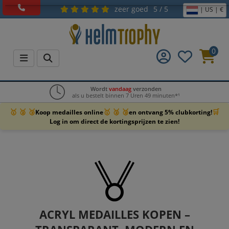
zeer goed
5 / 5
| US | €
0
Wordt
vandaag
verzonden
als u bestelt binnen 7 Uren 49 minuten*¹
🥇 🥈 🥉
🥇 🥈 🥉
🛒
Koop medailles online
en ontvang 5% clubkorting!
Log in om direct de kortingsprijzen te zien!
ACRYL MEDAILLES KOPEN –