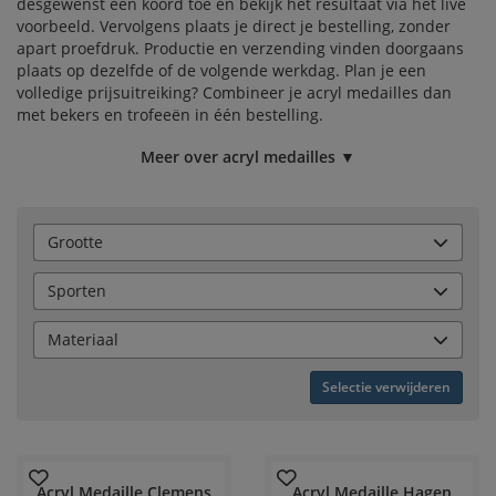
desgewenst een koord toe en bekijk het resultaat via het live
voorbeeld. Vervolgens plaats je direct je bestelling, zonder
apart proefdruk. Productie en verzending vinden doorgaans
plaats op dezelfde of de volgende werkdag. Plan je een
volledige prijsuitreiking? Combineer je acryl medailles dan
met
bekers
en
trofeeën
in één bestelling.
Meer over acryl medailles ▼
Grootte
Sporten
Materiaal
Selectie verwijderen
Acryl Medaille Clemens
Acryl Medaille Hagen