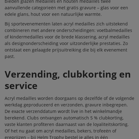
bieden
glazen medailles
en
houten medailles
twee
aanvullende categorieën met gratis gravure – glas voor een
edele glans, hout voor een natuurlijke warmte.
Bij sportevenementen laten acryl medailles zich uitstekend
combineren met andere onderscheidingen:
voetbalmedailles
of
kindermedailles
voor de brede klassering, acryl medailles
als designonderscheiding voor uitzonderlijke prestaties. Zo
ontstaat een gelaagde prijsuitreiking die bij elk evenement
past.
Verzending, clubkorting en
service
Acryl medailles worden doorgaans op dezelfde of de volgende
werkdag geproduceerd en verzonden, gravure inbegrepen.
De exacte verzenddatum wordt live in het winkelmandje
berekend. Clubs ontvangen automatisch 5 % clubkorting,
vaste klanten profiteren daarnaast van de
loyaliteitskorting
.
Of het nu gaat om acryl medailles,
bekers
,
trofeeën
of
ereprijzen
– bij Helm Trophy bestel je alles in één