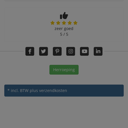
zeer goed
5 / 5
Herroeping
* incl. BTW
plus verzendkosten