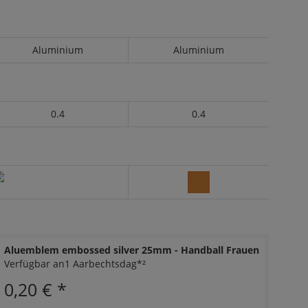
Aluminium
Aluminium
0.4
0.4
Aluemblem embossed silver 25mm - Handball Frauen
Verfügbar an1 Aarbechtsdag*²
0,20 €
*