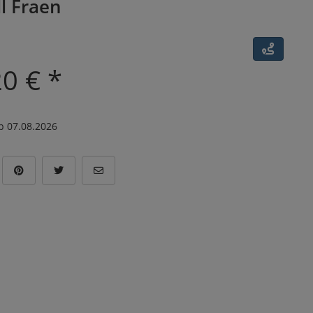
l Fraen
20 € *
p 07.08.2026