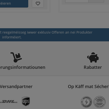
déieren
ift reegelméisseg iwwer exklusiv Offeren an nei Produkter
informéiert.
rungsinformatiounen
Rabatter
Versandpartner
Op Käff mat Sécher