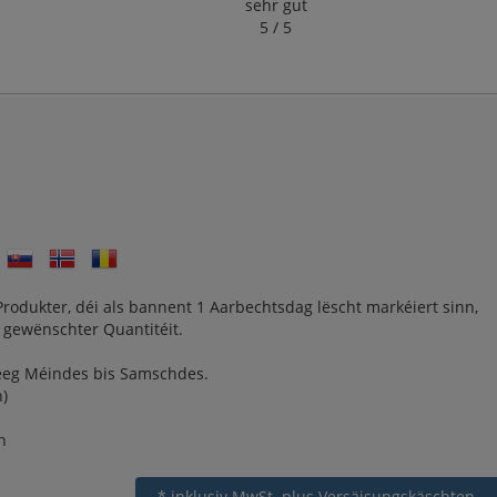
sehr gut
5 / 5
rodukter, déi als bannent 1 Aarbechtsdag lëscht markéiert sinn,
 gewënschter Quantitéit.
deeg Méindes bis Samschdes.
)
n
* inklusiv MwSt.
plus Versäisungskäschten