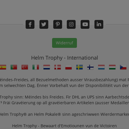
Widerruf
Helm Trophy - International
(Méindes-Freides, all Bezuelmethoden ausser Virausbezahlung) mat P
 selwechten Dag. Ënner Vorbehalt vun der Disponibilitéit vun der
Trophy sinn: Méindes bis Freides. Fir DHL an UPS sinn Aarbechts
*³ Fräi Gravéierung op all gravéierbaren Artikelen (ausser Medaillen
Helm Trophy® an Helm Pokale® sinn ageschriwwen Wierdermarke
Helm Trophy - Bewaart d'Emotiounen vun de Victoiren