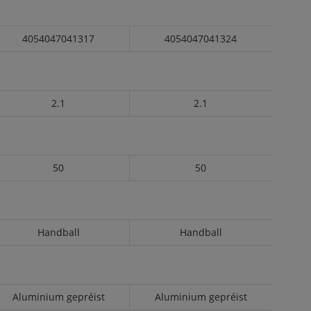
4054047041317
4054047041324
2.1
2.1
50
50
Handball
Handball
Aluminium gepréist
Aluminium gepréist