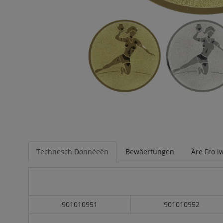
Technesch Donnéeën
Bewäertungen
Äre Fro i
901010951
901010952