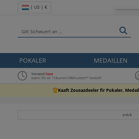
| US | €
POKALER
MEDAILLEN
Versand
haut
wann Dir an 11Aueren16Minutten*¹ bestellt
🏆
Kaaft Zousazdeeler fir Pokaler, Medai
zréck