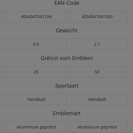
EAN-Code
4054047041294
4054047041300
Gewiicht
0.5
2.1
Gréisst vum Emblem
25
50
Sportaart
Handball
Handball
Emblemart
Aluminium gepréist
Aluminium gepréist