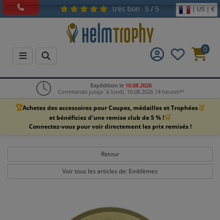
très bon
5 / 5
| US | €
0
Expédition le
10.08.2026
Commande jusqu´à lundi, 10.08.2026 14 heures*¹
🏆
🥇
Achetez des accessoires pour Coupes, médailles et Trophées
🛒
et bénéficiez d'une remise club de 5 % !
Connectez-vous pour voir directement les prix remisés !
Retour
Voir tous les articles de: Emblèmes