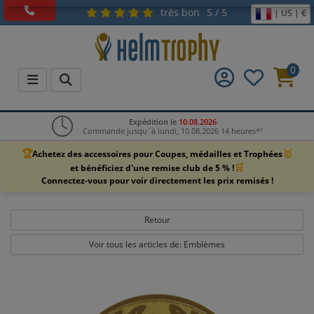
très bon
5 / 5
| US | €
0
Expédition le
10.08.2026
Commande jusqu´à lundi, 10.08.2026 14 heures*¹
🏆
🥇
Achetez des accessoires pour Coupes, médailles et Trophées
🛒
et bénéficiez d'une remise club de 5 % !
Connectez-vous pour voir directement les prix remisés !
Retour
Voir tous les articles de: Emblèmes