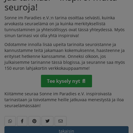
seuroja!
Sonne im Paradies e.V.:n tarina osoittaa selvästi, kuinka
arvokasta seuraelämä on ja kuinka merkityksellistä
tunnustaminen ja yhteisöllisyys ovat tässä yhteydessä. Myös
sinun tarinasi voi olla yhtä inspiroiva!
Odotamme innolla lisää upeita tarinoita seuroistanne ja
kannustamme teitä jakamaan kokemuksenne, haasteenne ja
erityiset hetkenne kanssamme. Onneksi olkoon, jos
julkaisemme tarinanne tässä blogissa, ja seuranne saa myös
150 euron lahjakortin verkkokauppaamme!
Tee kysely nyt 📄
Kiitämme seuraa Sonne im Paradies e.V. inspiroivasta
tarinastaan ja toivotamme heille jatkuvaa menestystä ja iloa
seuraelämässään!
takaisin