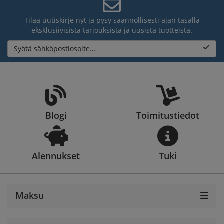
Tilaa uutiskirje nyt ja pysy säännöllisesti ajan tasalla
eksklusiivisista tarjouksista ja uusista tuotteista.
Syötä sähköpostiosoite...
Blogi
Toimitustiedot
Alennukset
Tuki
Maksu