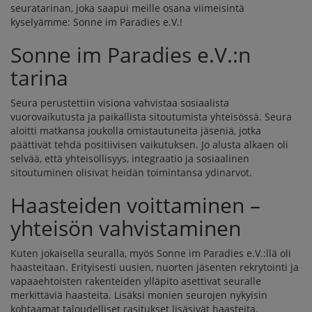
seuratarinan, joka saapui meille osana viimeisintä
kyselyämme:
Sonne im Paradies e.V.
!
Sonne im Paradies e.V.:n
tarina
Seura perustettiin visiona vahvistaa sosiaalista
vuorovaikutusta ja paikallista sitoutumista yhteisössä. Seura
aloitti matkansa joukolla omistautuneita jäseniä, jotka
päättivät tehdä positiivisen vaikutuksen. Jo alusta alkaen oli
selvää, että yhteisöllisyys, integraatio ja sosiaalinen
sitoutuminen olisivat heidän toimintansa ydinarvot.
Haasteiden voittaminen –
yhteisön vahvistaminen
Kuten jokaisella seuralla, myös Sonne im Paradies e.V.:llä oli
haasteitaan. Erityisesti uusien, nuorten jäsenten rekrytointi ja
vapaaehtoisten rakenteiden ylläpito asettivat seuralle
merkittäviä haasteita. Lisäksi monien seurojen nykyisin
kohtaamat taloudelliset rasitukset lisäsivät haasteita.