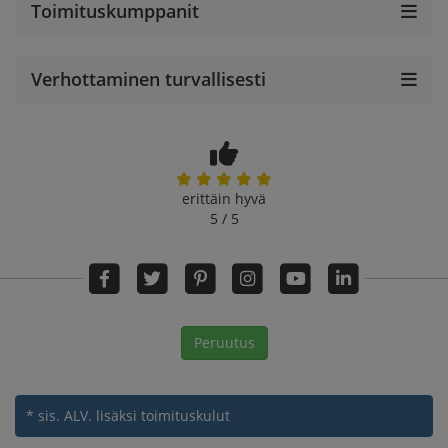
Toimituskumppanit
Verhottaminen turvallisesti
erittäin hyvä
5 / 5
Peruutus
* sis. ALV.
lisäksi toimituskulut