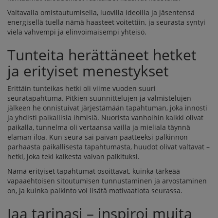
Valtavalla omistautumisella, luovilla ideoilla ja jäsentensä
energisellä tuella nämä haasteet voitettiin, ja seurasta syntyi
vielä vahvempi ja elinvoimaisempi yhteisö.
Tunteita herättäneet hetket
ja erityiset menestykset
Erittäin tunteikas hetki oli viime vuoden suuri
seuratapahtuma. Pitkien suunnittelujen ja valmistelujen
jälkeen he onnistuivat järjestämään tapahtuman, joka innosti
ja yhdisti paikallisia ihmisiä. Nuorista vanhoihin kaikki olivat
paikalla, tunnelma oli vertaansa vailla ja mieliala täynnä
elämän iloa. Kun seura sai päivän päätteeksi palkinnon
parhaasta paikallisesta tapahtumasta, huudot olivat valtavat –
hetki, joka teki kaikesta vaivan palkituksi.
Nämä erityiset tapahtumat osoittavat, kuinka tärkeää
vapaaehtoisen sitoutumisen tunnustaminen ja arvostaminen
on, ja kuinka palkinto voi lisätä motivaatiota seurassa.
Jaa tarinasi – inspiroi muita