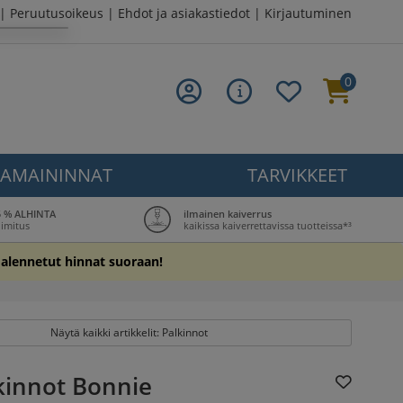
|
Peruutusoikeus
|
Ehdot ja asiakastiedot
|
Kirjautuminen
0
AMAININNAT
TARVIKKEET
5 % ALHINTA
ilmainen kaiverrus
oimitus
kaikissa kaiverrettavissa tuotteissa*³
 alennetut hinnat suoraan!
Näytä kaikki artikkelit: Palkinnot
kinnot Bonnie