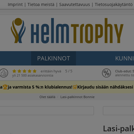
Imprint
|
Tietoa meistä
|
Saavutettavuus
|
Tietosuojakäytäntö
PALKINNOT
KUNNI
erittäin hyvä
5 / 5
Club-edut: 
alennettu t
yli 21 500 asiakasarviointia
🏆
🛒
ta
ja varmista 5 %:n klubialennus!
Kirjaudu sisään nähdäksesi
Olet täällä
Lasi-palkinnot Bonnie
Lasi-pal