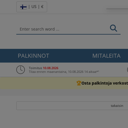
| US | €
PALKINNOT
MITALEITA
Toimitus
10.08.2026
Tilaa ennen maanantaina, 10.08.2026 14 aikaa*¹
🏆
Osta palkintoja verkos
takaisin