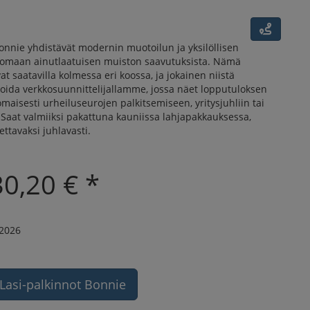
onnie yhdistävät modernin muotoilun ja yksilöllisen
uomaan ainutlaatuisen muiston saavutuksista. Nämä
at saatavilla kolmessa eri koossa, ja jokainen niistä
oida verkkosuunnittelijallamme, jossa näet lopputuloksen
omaisesti urheiluseurojen palkitsemiseen, yritysjuhliin tai
. Saat valmiiksi pakattuna kauniissa lahjapakkauksessa,
ettavaksi juhlavasti.
30,20 € *
.2026
Lasi-palkinnot Bonnie