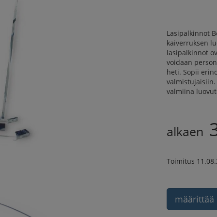
Lasipalkinnot B
kaiverruksen l
lasipalkinnot ov
voidaan person
heti. Sopii erin
valmistujaisiin
valmiina luovut
alkaen
Toimitus 11.08
määrittää 