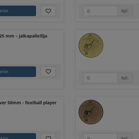
oriin
kpl.
5 mm – jalkapalloilija
oriin
kpl.
er 50mm - football player
oriin
kpl.