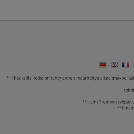
*¹ Tilauksille, jotka on tehty ennen määriteltyä aikaa (ma–pe, k
toim
*² Helm Trophy:n työpäivä
*³ Ilmai