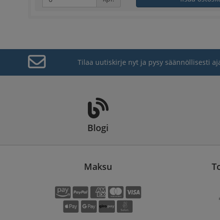
Tilaa uutiskirje nyt ja pysy säännöllisesti aj
Blogi
Maksu
T