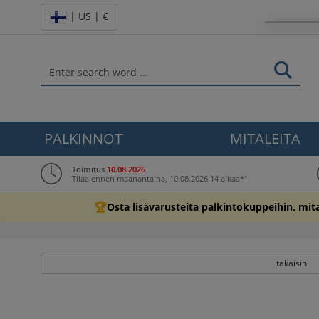
| US | €
PALKINNOT
MITALEITA
Toimitus
10.08.2026
Tilaa ennen maanantaina, 10.08.2026 14 aikaa*¹
🏆
Osta lisävarusteita palkintokuppeihin, mita
takaisin