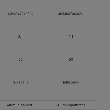
4054047040624
4054047040631
2.1
2.1
50
50
Jalkapallo
Jalkapallo
Alumiinipainettu
Alumiinipainettu