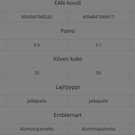
EAN-koodi
4054047040242
4054047040617
Paino
0.5
2.1
Kilven koko
25
50
Lajityyppi
Jalkapallo
Jalkapallo
Emblemart
Alumiinipainettu
Alumiinipainettu