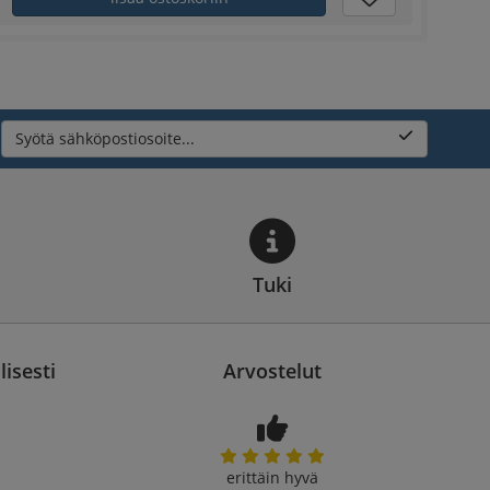
Syötä sähköpostiosoite...
Tuki
isesti
Arvostelut
erittäin hyvä