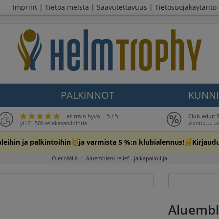
Imprint
|
Tietoa meistä
|
Saavutettavuus
|
Tietosuojakäytäntö
PALKINNOT
KUNNI
erittäin hyvä
5 / 5
Club-edut: 
alennettu t
yli 21 500 asiakasarviointia
🥇
🛒
leihin ja palkintoihin
ja varmista 5 %:n klubialennus!
Kirjaud
Olet täällä
Aluemblem relief - jalkapalloilija
Aluemble