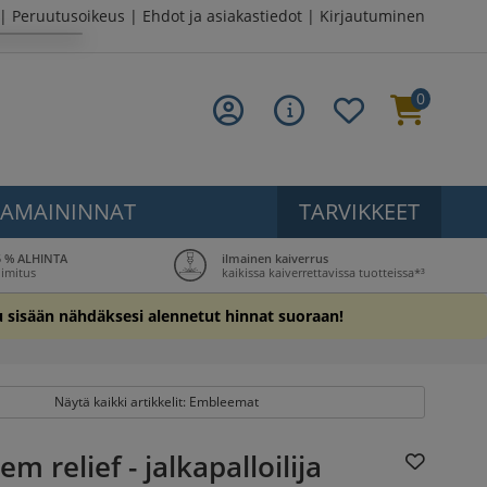
|
Peruutusoikeus
|
Ehdot ja asiakastiedot
|
Kirjautuminen
0
AMAININNAT
TARVIKKEET
5 % ALHINTA
ilmainen kaiverrus
oimitus
kaikissa kaiverrettavissa tuotteissa*³
u sisään nähdäksesi alennetut hinnat suoraan!
Näytä kaikki artikkelit: Embleemat
m relief - jalkapalloilija