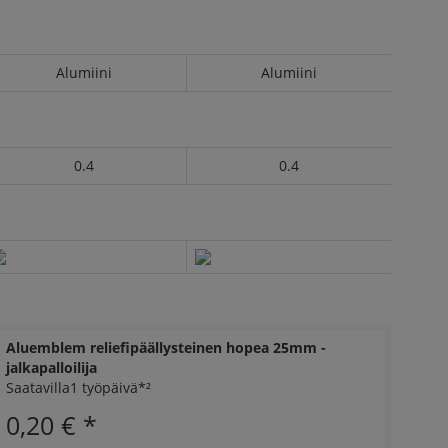
Alumiini
Alumiini
0.4
0.4
Aluemblem reliefipäällysteinen hopea 25mm -
jalkapalloilija
Saatavilla1 työpäivä*²
0,20 €
*