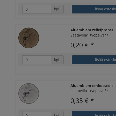
kpl.
lisää ostosk
Aluemblem reliefpronssi 2
Saatavilla1 työpäivä*²
0,20 €
*
kpl.
lisää ostosk
Aluemblem embossed silv
Saatavilla1 työpäivä*²
0,35 €
*
kpl.
lisää ostosk