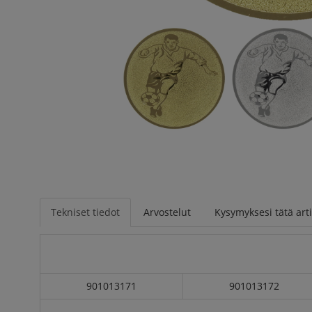
Tekniset tiedot
Arvostelut
Kysymyksesi tätä arti
901013171
901013172