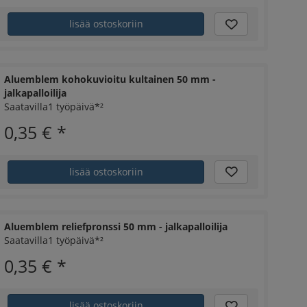
lisää ostoskoriin
Aluemblem kohokuvioitu kultainen 50 mm -
jalkapalloilija
Saatavilla1 työpäivä*²
0,35 €
*
lisää ostoskoriin
Aluemblem reliefpronssi 50 mm - jalkapalloilija
Saatavilla1 työpäivä*²
0,35 €
*
lisää ostoskoriin