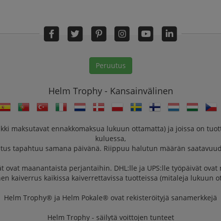
Peruutus
Helm Trophy - Kansainvälinen
aikki maksutavat ennakkomaksua lukuun ottamatta) ja joissa on tuott
kuluessa,
itus tapahtuu samana päivänä. Riippuu halutun määrän saatavuud
t ovat maanantaista perjantaihin. DHL:lle ja UPS:lle työpäivät ovat
nen kaiverrus kaikissa kaiverrettavissa tuotteissa (mitaleja lukuun o
Helm Trophy® ja Helm Pokale® ovat rekisteröityjä sanamerkkejä
Helm Trophy - säilytä voittojen tunteet