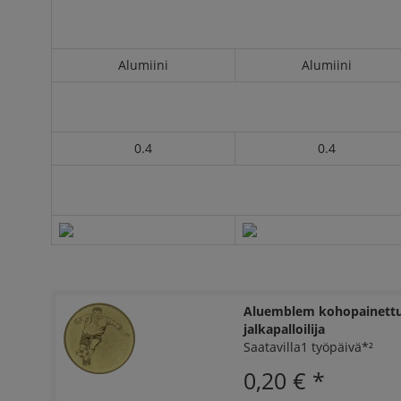
Alumiini
Alumiini
0.4
0.4
Aluemblem kohopainettu
jalkapalloilija
Saatavilla1 työpäivä*²
0,20 €
*