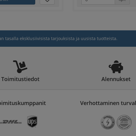
an tasalla eksklusiivisista tarjouksista ja uusista tuotteista.
Toimitustiedot
Alennukset
oimituskumppanit
Verhottaminen turvall