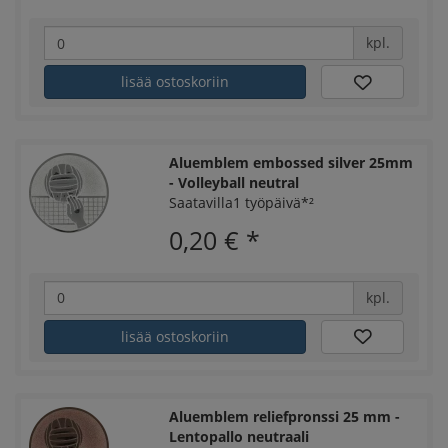
kpl.
lisää ostoskoriin
Aluemblem embossed silver 25mm
- Volleyball neutral
Saatavilla1 työpäivä*²
0,20 €
*
kpl.
lisää ostoskoriin
Aluemblem reliefpronssi 25 mm -
Lentopallo neutraali