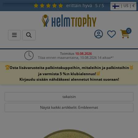
erittäin hyvä
5 / 5
| US | €
0
Toimitus
10.08.2026
Tilaa ennen maanantaina, 10.08.2026 14 aikaa*¹
🏆
🥇
Osta lisävarusteita palkintokuppeihin, mitaleihin ja palkintoihin
🛒
ja varmista 5 %:n klubialennus!
Kirjaudu sisään nähdäksesi alennetut hinnat suoraan!
takaisin
Näytä kaikki artikkelit: Embleemat