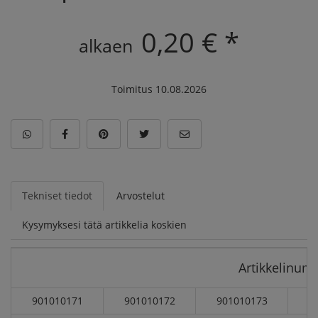
0,20 € *
alkaen
Toimitus 10.08.2026
Tekniset tiedot
Arvostelut
Kysymyksesi tätä artikkelia koskien
Artikkelinum
901010171
901010172
901010173
9