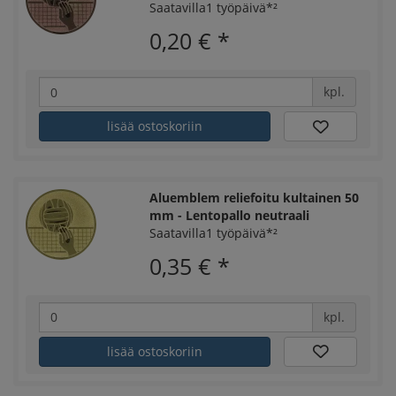
Saatavilla1 työpäivä*²
0,20 €
*
kpl.
lisää ostoskoriin
Aluemblem reliefoitu kultainen 50
mm - Lentopallo neutraali
Saatavilla1 työpäivä*²
0,35 €
*
kpl.
lisää ostoskoriin