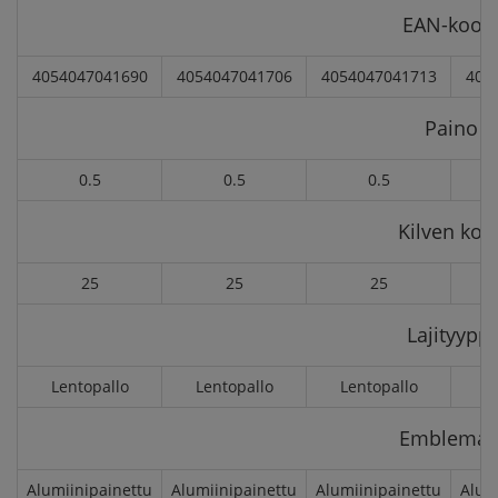
EAN-kood
4054047041690
4054047041706
4054047041713
405
Paino
0.5
0.5
0.5
Kilven kok
25
25
25
Lajityyppi
Lentopallo
Lentopallo
Lentopallo
L
Emblemar
Alumiinipainettu
Alumiinipainettu
Alumiinipainettu
Alum