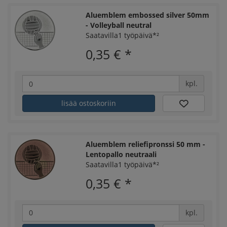
Aluemblem embossed silver 50mm
- Volleyball neutral
Saatavilla1 työpäivä*²
0,35 €
*
kpl.
lisää ostoskoriin
Aluemblem reliefipronssi 50 mm -
Lentopallo neutraali
Saatavilla1 työpäivä*²
0,35 €
*
kpl.