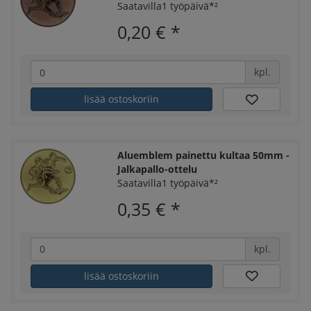
Saatavilla1 työpäivä*²
0,20 €
*
kpl.
lisää ostoskoriin
Aluemblem painettu kultaa 50mm -
Jalkapallo-ottelu
Saatavilla1 työpäivä*²
0,35 €
*
kpl.
lisää ostoskoriin