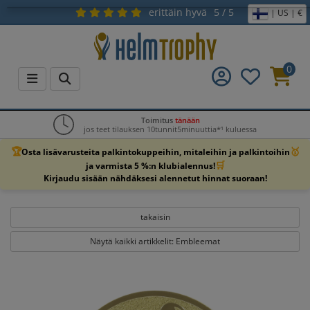
erittäin hyvä
5 / 5
| US | €
0
Toimitus
tänään
jos teet tilauksen 10tunnit5minuuttia*¹ kuluessa
🏆
🥇
Osta lisävarusteita palkintokuppeihin, mitaleihin ja palkintoihin
🛒
ja varmista 5 %:n klubialennus!
Kirjaudu sisään nähdäksesi alennetut hinnat suoraan!
takaisin
Näytä kaikki artikkelit: Embleemat