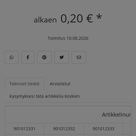
0,20 € *
alkaen
Toimitus 10.08.2026
Tekniset tiedot
Arvostelut
Kysymyksesi tätä artikkelia koskien
Artikkelinum
901012331
901012332
901012333
9