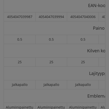
EAN-kood
4054047039987
4054047039994
4054047040006
405
Paino
0.5
0.5
0.5
Kilven kok
25
25
25
Lajityyppi
Jalkapallo
Jalkapallo
Jalkapallo
J
Emblemar
Alumiinipainettu
Alumiinipainettu
Alumiinipainettu
Alum