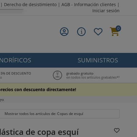
|
Derecho de desistimiento
|
AGB - Información clientes
|
Iniciar sesión
0
NORÍFICOS
SUMINISTROS
ub: 5% DE DESCUENTO
grabado gratuito
to
en todos los artículos grabables*³
s precios con descuento directamente!
gro
Mostrar todos los artículos de: Copas de esquí
lástica de copa esquí