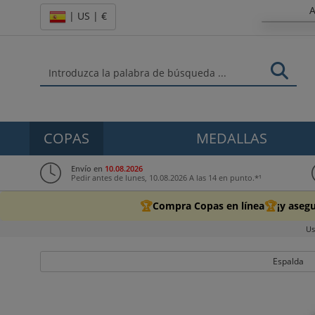
A
| US | €
COPAS
MEDALLAS
Envío en
10.08.2026
Pedir antes de lunes, 10.08.2026 A las 14 en punto.*¹
🏆
🏆
Compra Copas en línea
¡y aseg
Us
Espalda