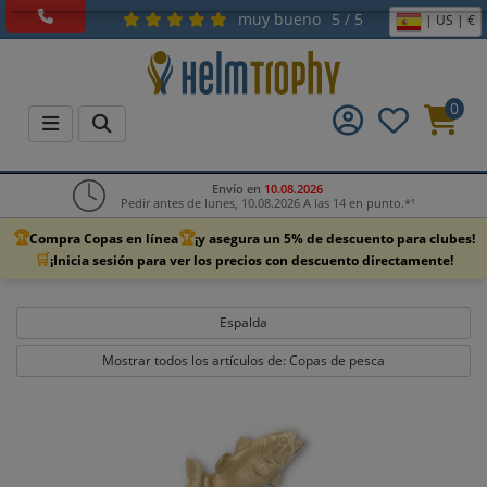
muy bueno
5 / 5
| US | €
0
Envío en
10.08.2026
Pedir antes de lunes, 10.08.2026 A las 14 en punto.*¹
🏆
🏆
Compra Copas en línea
¡y asegura un 5% de descuento para clubes!
🛒
¡Inicia sesión para ver los precios con descuento directamente!
Espalda
Mostrar todos los artículos de: Copas de pesca