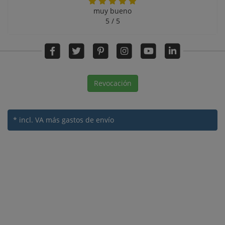
muy bueno
5 / 5
Revocación
* incl. VA
más gastos de envío