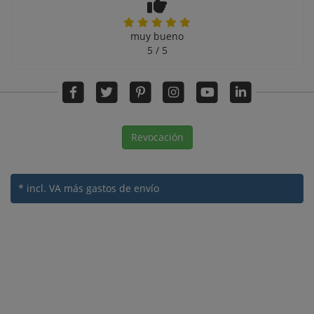
muy bueno
5 / 5
Revocación
* incl. VA
más gastos de envío