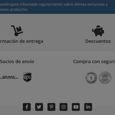
 manténgase informado regularmente sobre ofertas exclusivas y
uevos productos.
ormación de entrega
Descuentos
Socios de envío
Compra con segur