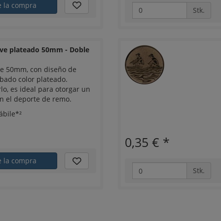
e la compra
Stk.
eve plateado 50mm - Doble
de 50mm, con diseño de
bado color plateado.
lo, es ideal para otorgar un
n el deporte de remo.
ábile*²
0,35 €
*
e la compra
Stk.