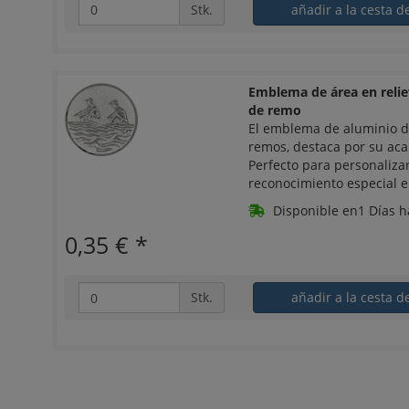
Stk.
añadir a la cesta d
Emblema de área en reli
de remo
El emblema de aluminio 
remos, destaca por su aca
Perfecto para personalizar
reconocimiento especial e
Disponible en1 Días h
0,35 €
*
Stk.
añadir a la cesta d