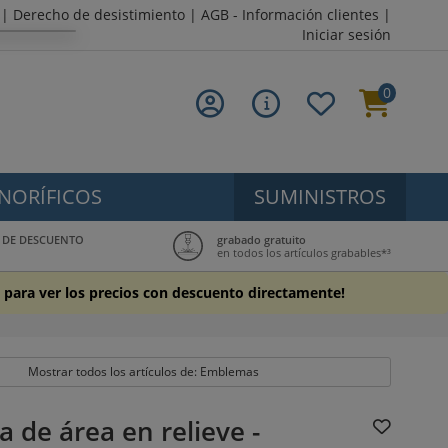
|
Derecho de desistimiento
|
AGB - Información clientes
|
Iniciar sesión
0
NORÍFICOS
SUMINISTROS
5% DE DESCUENTO
grabado gratuito
en todos los artículos grabables*³
ón para ver los precios con descuento directamente!
Mostrar todos los artículos de: Emblemas
de área en relieve -