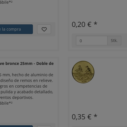
ábile*²
0,20 €
*
e la compra
Stk.
eve bronce 25mm - Doble de
5 mm, hecho de aluminio de
 diseño de remos en relieve.
logros en competencias de
pulida y acabado detallado,
ventos deportivos.
ábile*²
0,35 €
*