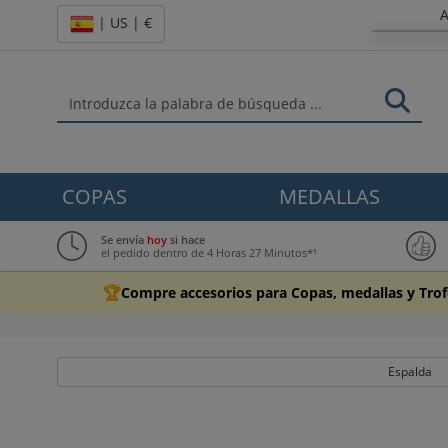
A
| US | €
COPAS
MEDALLAS
Se envía
hoy
si hace
el pedido dentro de 4 Horas 27 Minutos*¹
🏆
Compre accesorios para Copas, medallas y Tro
Espalda