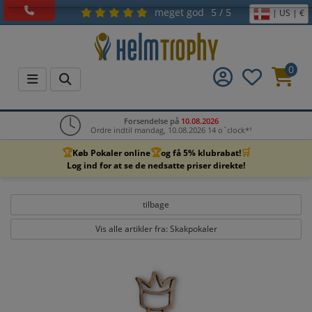
meget god
5 / 5
| US | €
0
Forsendelse på
10.08.2026
Ordre indtil mandag, 10.08.2026 14 o`clock*¹
🏆
🏆
🛒
Køb Pokaler online
og få 5% klubrabat!
Log ind for at se de nedsatte priser direkte!
tilbage
Vis alle artikler fra: Skakpokaler