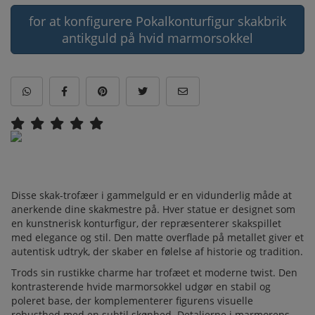
for at konfigurere Pokalkonturfigur skakbrik
antikguld på hvid marmorsokkel
Disse skak-trofæer i gammelguld er en vidunderlig måde at
anerkende dine skakmestre på. Hver statue er designet som
en kunstnerisk konturfigur, der repræsenterer skakspillet
med elegance og stil. Den matte overflade på metallet giver et
autentisk udtryk, der skaber en følelse af historie og tradition.
Trods sin rustikke charme har trofæet et moderne twist. Den
kontrasterende hvide marmorsokkel udgør en stabil og
poleret base, der komplementerer figurens visuelle
robusthed med en subtil skønhed. Detaljerne i marmorens