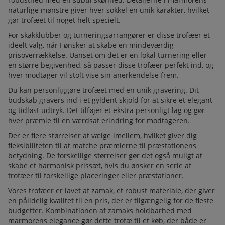
naturlige mønstre giver hver sokkel en unik karakter, hvilket
gør trofæet til noget helt specielt.
For skakklubber og turneringsarrangører er disse trofæer et
ideelt valg, når I ønsker at skabe en mindeværdig
prisoverrækkelse. Uanset om det er en lokal turnering eller
en større begivenhed, så passer disse trofæer perfekt ind, og
hver modtager vil stolt vise sin anerkendelse frem.
Du kan personliggøre trofæet med en unik gravering. Dit
budskab gravers ind i et gyldent skjold for at sikre et elegant
og tidløst udtryk. Det tilføjer et ekstra personligt lag og gør
hver præmie til en værdsat erindring for modtageren.
Der er flere størrelser at vælge imellem, hvilket giver dig
fleksibiliteten til at matche præmierne til præstationens
betydning. De forskellige størrelser gør det også muligt at
skabe et harmonisk prissæt, hvis du ønsker en serie af
trofæer til forskellige placeringer eller præstationer.
Vores trofæer er lavet af zamak, et robust materiale, der giver
en pålidelig kvalitet til en pris, der er tilgængelig for de fleste
budgetter. Kombinationen af zamaks holdbarhed med
marmorens elegance gør dette trofæ til et køb, der både er