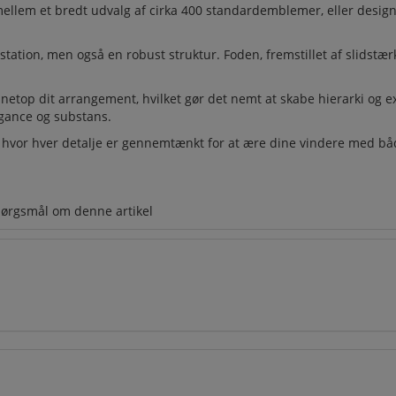
ellem et bredt udvalg af cirka 400 standardemblemer, eller design 
ion, men også en robust struktur. Foden, fremstillet af slidstærk pl
e netop dit arrangement, hvilket gør det nemt at skabe hierarki og
egance og substans.
or hver detalje er gennemtænkt for at ære dine vindere med både
pørgsmål om denne artikel