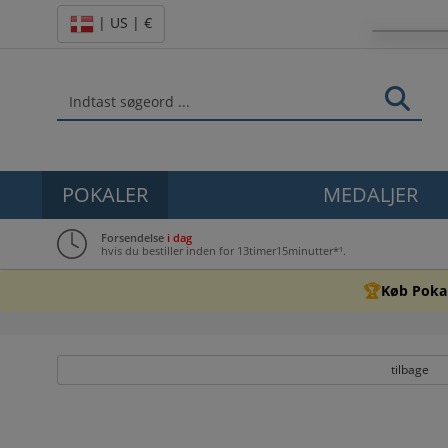
| US | €
POKALER
MEDALJER
Forsendelse
i dag
hvis du bestiller inden for 13timer15minutter*¹.
🏆
Køb Pokal
tilbage