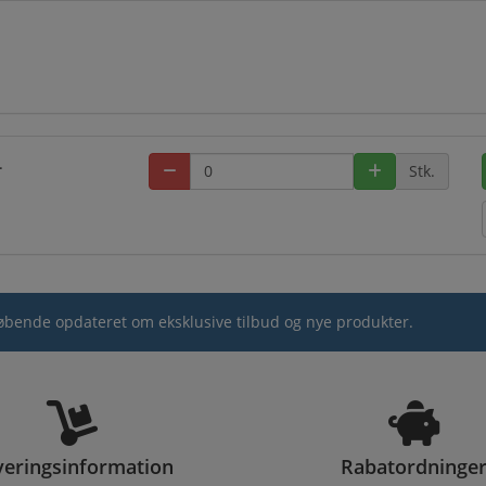
.
Stk.
løbende opdateret om eksklusive tilbud og nye produkter.
veringsinformation
Rabatordninge