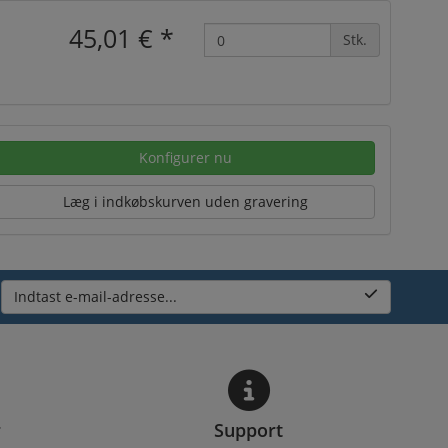
45,01 €
*
Stk.
Konfigurer nu
Læg i indkøbskurven uden gravering
Indtast e-mail-adresse...
r
Support