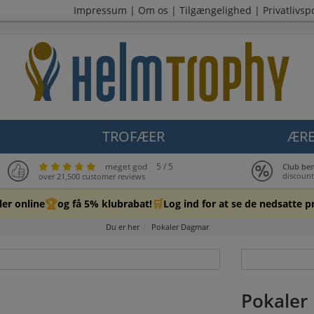
Impressum
|
Om os
|
Tilgængelighed
|
Privatlivspo
TROFÆER
ÆRE
meget god
5 / 5
Club be
discount
over 21,500 customer reviews
🏆
🛒
er online
og få 5% klubrabat!
Log ind for at se de nedsatte pr
Du er her
Pokaler Dagmar
Pokaler