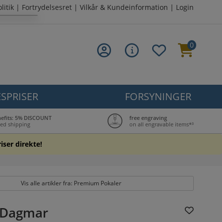
litik
|
Fortrydelsesret
|
Vilkår & Kundeinformation
|
Login
0
SPRISER
FORSYNINGER
nefits: 5% DISCOUNT
free engraving
ed shipping
on all engravable items*³
iser direkte!
Vis alle artikler fra: Premium Pokaler
 Dagmar