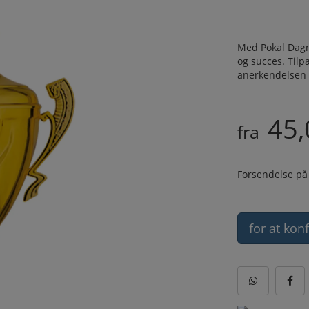
Med Pokal Dagma
og succes. Til
anerkendelsen 
45,
fra
Forsendelse på
for at kon