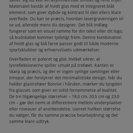
Materialet består af hvidt glas med et integreret blåt
element, som giver dybde og kontrast til den ellers klare
overflade. Du kan se præcis, hvordan lasergraveringen vil
se ud, allerede mens du designer. Det blå indlæg
fungerer som en visuel ramme for din tekst eller dit logo,
så budskabet kommer tydeligt frem. Denne kombination
af hvidt glas og blå farve passer godt til både moderne
sportsklubber og erhvervslivets udmærkelser.
Overfladen er poleret og glat, hvilket sikrer, at
lysrefleksionerne spiller smukt på trofæet. Kanten er
skarp og præcis, og der er ingen synlige samlinger eller
limspor, der forstyrrer det minimalistiske design. Når du
holder glastrofæer Bonnie i hånden, mærker du tyngden
fra glasset, som giver en solid fornemmelse af kvalitet.
De tre tilgængelige størrelser – 18,0 cm, 20,5 cm og 23,0
cm – gør det nemt at differentiere mellem vinderpladser
eller niveauer af anerkendelse. Uanset hvilken størrelse
du vælger, får du samme præcise bearbejdning og det
samme klare udtryk.