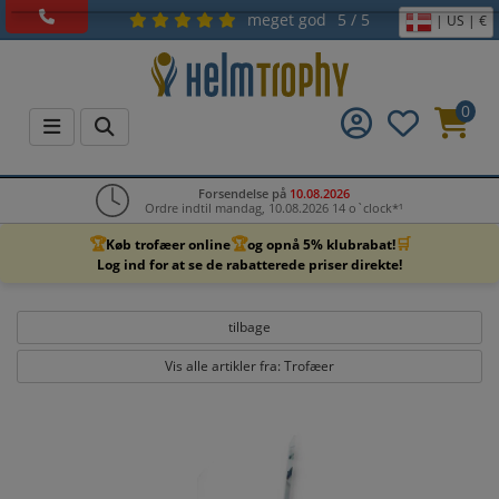
meget god
5 / 5
| US | €
0
Forsendelse på
10.08.2026
Ordre indtil mandag, 10.08.2026 14 o`clock*¹
🏆
🏆
🛒
Køb trofæer online
og opnå 5% klubrabat!
Log ind for at se de rabatterede priser direkte!
tilbage
Vis alle artikler fra: Trofæer