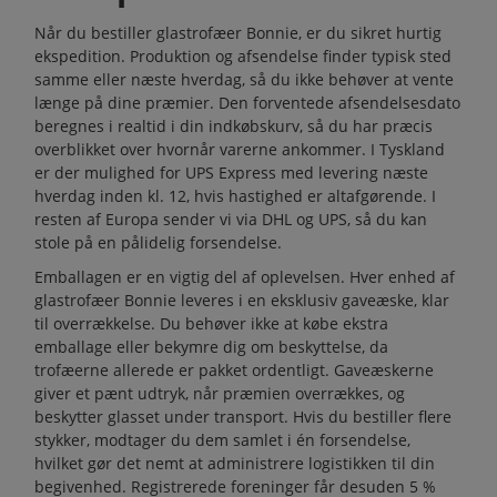
Når du bestiller glastrofæer Bonnie, er du sikret hurtig
ekspedition. Produktion og afsendelse finder typisk sted
samme eller næste hverdag, så du ikke behøver at vente
længe på dine præmier. Den forventede afsendelsesdato
beregnes i realtid i din indkøbskurv, så du har præcis
overblikket over hvornår varerne ankommer. I Tyskland
er der mulighed for UPS Express med levering næste
hverdag inden kl. 12, hvis hastighed er altafgørende. I
resten af Europa sender vi via DHL og UPS, så du kan
stole på en pålidelig forsendelse.
Emballagen er en vigtig del af oplevelsen. Hver enhed af
glastrofæer Bonnie leveres i en eksklusiv gaveæske, klar
til overrækkelse. Du behøver ikke at købe ekstra
emballage eller bekymre dig om beskyttelse, da
trofæerne allerede er pakket ordentligt. Gaveæskerne
giver et pænt udtryk, når præmien overrækkes, og
beskytter glasset under transport. Hvis du bestiller flere
stykker, modtager du dem samlet i én forsendelse,
hvilket gør det nemt at administrere logistikken til din
begivenhed. Registrerede foreninger får desuden 5 %