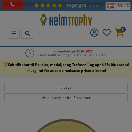
meget god
5 / 5
| US | €
0
Forsendelse på
10.08.2026
Ordre indtil mandag, 10.08.2026 14 o`clock*¹
🏆
🥇
Køb tilbehør til Pokaler, medaljer og Trofæer
og opnå 5% klubrabat!
🛒
Log ind for at se de nedsatte priser direkte!
tilbage
Vis alle artikler fra: Emblemer