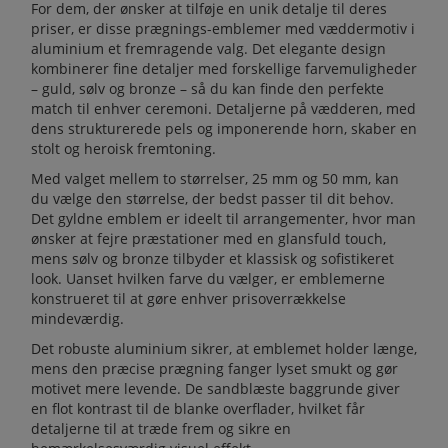
For dem, der ønsker at tilføje en unik detalje til deres
priser, er disse prægnings-emblemer med væddermotiv i
aluminium et fremragende valg. Det elegante design
kombinerer fine detaljer med forskellige farvemuligheder
– guld, sølv og bronze – så du kan finde den perfekte
match til enhver ceremoni. Detaljerne på vædderen, med
dens strukturerede pels og imponerende horn, skaber en
stolt og heroisk fremtoning.
Med valget mellem to størrelser, 25 mm og 50 mm, kan
du vælge den størrelse, der bedst passer til dit behov.
Det gyldne emblem er ideelt til arrangementer, hvor man
ønsker at fejre præstationer med en glansfuld touch,
mens sølv og bronze tilbyder et klassisk og sofistikeret
look. Uanset hvilken farve du vælger, er emblemerne
konstrueret til at gøre enhver prisoverrækkelse
mindeværdig.
Det robuste aluminium sikrer, at emblemet holder længe,
mens den præcise prægning fanger lyset smukt og gør
motivet mere levende. De sandblæste baggrunde giver
en flot kontrast til de blanke overflader, hvilket får
detaljerne til at træde frem og sikre en