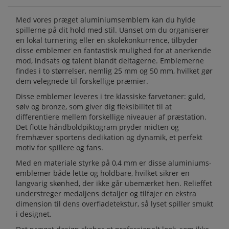
Med vores præget aluminiumsemblem kan du hylde
spillerne på dit hold med stil. Uanset om du organiserer
en lokal turnering eller en skolekonkurrence, tilbyder
disse emblemer en fantastisk mulighed for at anerkende
mod, indsats og talent blandt deltagerne. Emblemerne
findes i to størrelser, nemlig 25 mm og 50 mm, hvilket gør
dem velegnede til forskellige præmier.
Disse emblemer leveres i tre klassiske farvetoner: guld,
sølv og bronze, som giver dig fleksibilitet til at
differentiere mellem forskellige niveauer af præstation.
Det flotte håndboldpiktogram pryder midten og
fremhæver sportens dedikation og dynamik, et perfekt
motiv for spillere og fans.
Med en materiale styrke på 0,4 mm er disse aluminiums-
emblemer både lette og holdbare, hvilket sikrer en
langvarig skønhed, der ikke går ubemærket hen. Relieffet
understreger medaljens detaljer og tilføjer en ekstra
dimension til dens overfladetekstur, så lyset spiller smukt
i designet.