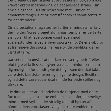
Det præget design skaber et professionelt look, som ikke
kræver ekstra indgravering, da det allerede stråler i sin
enkle elegance. Det strukturerede motiv sikrer, at
emblemet fanger øjet og fremstår som et sandt centrum
for anerkendelse.
Dine præstationer og stævner fortjener mindesmærker,
der holder. Vores præget aluminiumsembler er perfekte
symboler til at lede opmærksomheden mod
stjernestunderne ved enhver sportskamp. De er skabt for
at fremhæve din sportslige rejse og de øjeblikke, der er
værd at fejre.
Uanset om du ønsker at markere en særlig bedrift eller
blot fejre et fællesskab, giver vores aluminiumsemblem
dig mulighed for at udtrykke det lige, som det skal takket
være dets klassiske farver og elegante design. Bestil nu
og lad dette være et værdsat minde for både spillere og
tilskuere.
Giv dine atleter anerkendelsen de fortjener med dette
funktionelle og æstetiske emblem. Skab uforglemmelige
minder med stykker, der virkelig taler til hjertet af
håndboldens entusiaster. Vælg det rette emblem, der