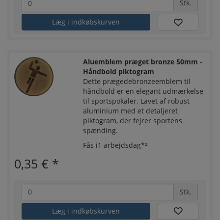
Stk.
Læg i indkøbskurven
Aluemblem præget bronze 50mm -
Håndbold piktogram
Dette prægedebronzeemblem til
håndbold er en elegant udmærkelse
til sportspokaler. Lavet af robust
aluminium med et detaljeret
piktogram, der fejrer sportens
spænding.
Fås i1 arbejdsdag*²
0,35 €
*
Stk.
Læg i indkøbskurven