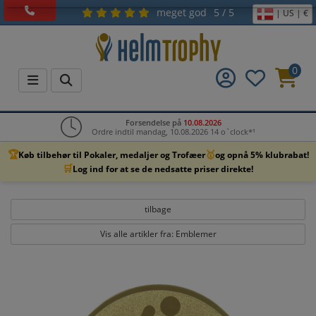
meget god
5 / 5
| US | €
0
Forsendelse på
10.08.2026
Ordre indtil mandag, 10.08.2026 14 o`clock*¹
🏆
🥇
Køb tilbehør til Pokaler, medaljer og Trofæer
og opnå 5% klubrabat!
🛒
Log ind for at se de nedsatte priser direkte!
tilbage
Vis alle artikler fra: Emblemer