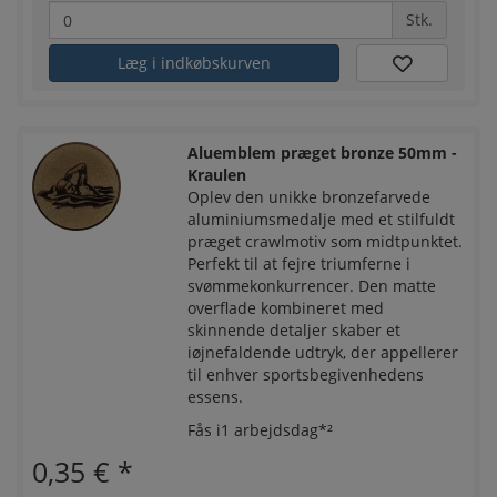
Stk.
Læg i indkøbskurven
Aluemblem præget bronze 50mm -
Kraulen
Oplev den unikke bronzefarvede
aluminiumsmedalje med et stilfuldt
præget crawlmotiv som midtpunktet.
Perfekt til at fejre triumferne i
svømmekonkurrencer. Den matte
overflade kombineret med
skinnende detaljer skaber et
iøjnefaldende udtryk, der appellerer
til enhver sportsbegivenhedens
essens.
Fås i1 arbejdsdag*²
0,35 €
*