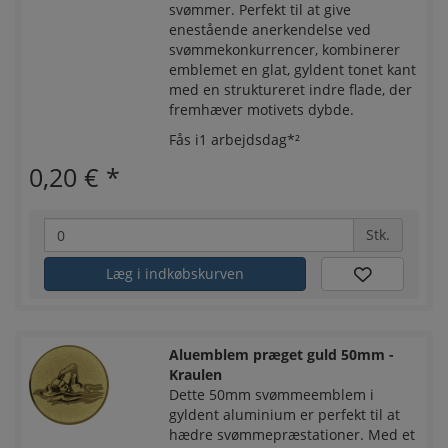
svømmer. Perfekt til at give
enestående anerkendelse ved
svømmekonkurrencer, kombinerer
emblemet en glat, gyldent tonet kant
med en struktureret indre flade, der
fremhæver motivets dybde.
Fås i1 arbejdsdag*²
0,20 €
*
Stk.
Læg i indkøbskurven
Aluemblem præget guld 50mm -
Kraulen
Dette 50mm svømmeemblem i
gyldent aluminium er perfekt til at
hædre svømmepræstationer. Med et