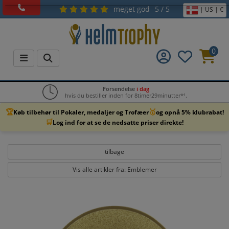
meget god
5 / 5
| US | €
0
Forsendelse
i dag
hvis du bestiller inden for 8timer29minutter*¹.
🏆
🥇
Køb tilbehør til Pokaler, medaljer og Trofæer
og opnå 5% klubrabat!
🛒
Log ind for at se de nedsatte priser direkte!
tilbage
Vis alle artikler fra: Emblemer