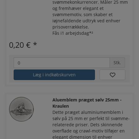
svømmekonkurrencer. Måler 25 mm
og fremhæver elegant et
svømmemotiv, som skaber et
iøjnefaldende udtryk ved enhver
prisoverrækkelse.
Fås i1 arbejdsdag*²
0,20 €
*
Stk.
Læg i indkøbskurven
Aluemblem præget sølv 25mm -
Kraulen
Dette præget aluminiumemblem i
sølv på 25 mm er perfekt til svømme-
relaterede priser. Dets skinnende
overflade og crawl-motiv tilføjer en
elegant dimension til enhver