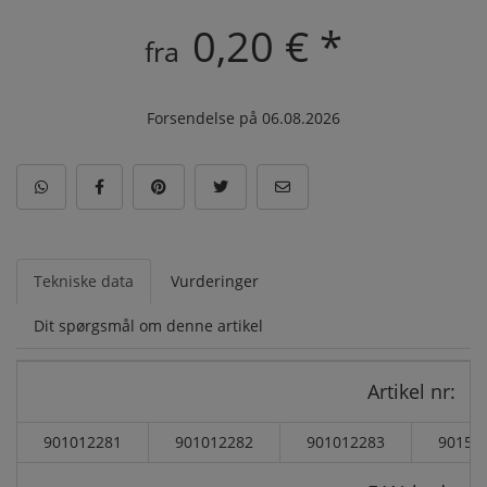
0,20 € *
fra
Forsendelse på 06.08.2026
Tekniske data
Vurderinger
Dit spørgsmål om denne artikel
Artikel nr:
901012281
901012282
901012283
90151