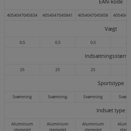
EAN-kode
4054047045834
4054047045841
4054047045858
4054047
Vægt
0,5
0,5
0,5
2,
Indsætningsstørre
25
25
25
50
Sportstype
Svømning
Svømning
Svømning
Svømn
Indsæt type
Aluminium
Aluminium
Aluminium
Alumi
stemplet
stemplet
stemplet
stemp