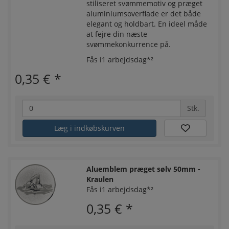
stiliseret svømmemotiv og præget
aluminiumsoverflade er det både
elegant og holdbart. En ideel måde
at fejre din næste
svømmekonkurrence på.
Fås i1 arbejdsdag*²
0,35 €
*
Stk.
Læg i indkøbskurven
Aluemblem præget sølv 50mm -
Kraulen
Fås i1 arbejdsdag*²
0,35 €
*