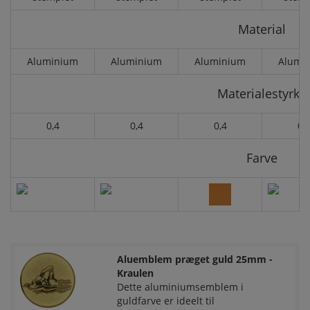
Material
Aluminium
Aluminium
Aluminium
Alumi
Materialestyrke
0,4
0,4
0,4
0,
Farve
Aluemblem præget guld 25mm -
Kraulen
Dette aluminiumsemblem i
guldfarve er ideelt til