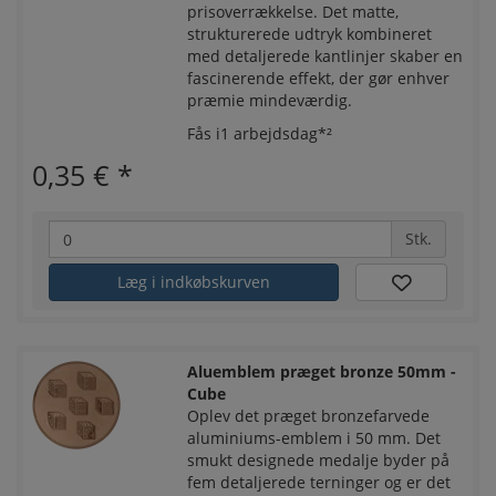
prisoverrækkelse. Det matte,
strukturerede udtryk kombineret
med detaljerede kantlinjer skaber en
fascinerende effekt, der gør enhver
præmie mindeværdig.
Fås i1 arbejdsdag*²
0,35 €
*
Stk.
Læg i indkøbskurven
Aluemblem præget bronze 50mm -
Cube
Oplev det præget bronzefarvede
aluminiums-emblem i 50 mm. Det
smukt designede medalje byder på
fem detaljerede terninger og er det