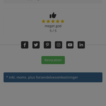
meget god
5 / 5
Revocation
* inkl. moms.
plus forsendelsesomkostninger