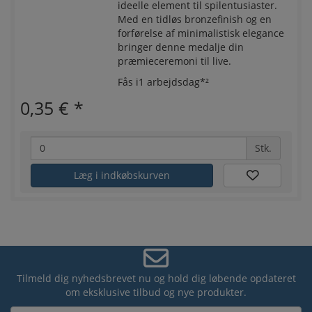
ideelle element til spilentusiaster.
Med en tidløs bronzefinish og en
forførelse af minimalistisk elegance
bringer denne medalje din
præmieceremoni til live.
Fås i1 arbejdsdag*²
0,35 €
*
Stk.
Læg i indkøbskurven
Tilmeld dig nyhedsbrevet nu og hold dig løbende opdateret
om eksklusive tilbud og nye produkter.