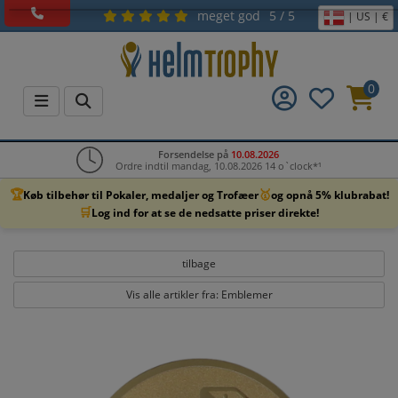
meget god
5 / 5
| US | €
0
Forsendelse på
10.08.2026
Ordre indtil mandag, 10.08.2026 14 o`clock*¹
🏆
🥇
Køb tilbehør til Pokaler, medaljer og Trofæer
og opnå 5% klubrabat!
🛒
Log ind for at se de nedsatte priser direkte!
tilbage
Vis alle artikler fra: Emblemer