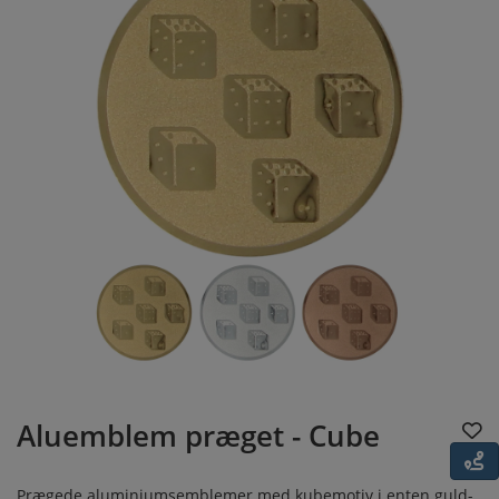
Aluemblem præget - Cube
Prægede aluminiumsemblemer med kubemotiv i enten guld-,