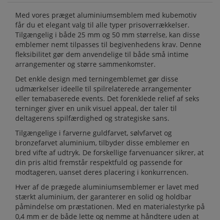
Med vores præget aluminiumsemblem med kubemotiv
får du et elegant valg til alle typer prisoverrækkelser.
Tilgængelig i både 25 mm og 50 mm størrelse, kan disse
emblemer nemt tilpasses til begivenhedens krav. Denne
fleksibilitet gør dem anvendelige til både små intime
arrangementer og større sammenkomster.
Det enkle design med terningemblemet gør disse
udmærkelser ideelle til spilrelaterede arrangementer
eller temabaserede events. Det forenklede relief af seks
terninger giver en unik visuel appeal, der taler til
deltagerens spilfærdighed og strategiske sans.
Tilgængelige i farverne guldfarvet, sølvfarvet og
bronzefarvet aluminium, tilbyder disse emblemer en
bred vifte af udtryk. De forskellige farvenuancer sikrer, at
din pris altid fremstår respektfuld og passende for
modtageren, uanset deres placering i konkurrencen.
Hver af de prægede aluminiumsemblemer er lavet med
stærkt aluminium, der garanterer en solid og holdbar
påmindelse om præstationen. Med en materialestyrke på
0,4 mm er de både lette og nemme at håndtere uden at